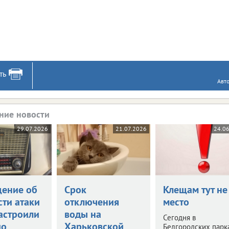
ть
Авт
ние новости
29.07.2026
21.07.2026
24.0
ение об
Срок
Клещам тут не
сти атаки
отключения
место
астроили
воды на
Сегодня в
ио
Харьковской
Белгородских парк