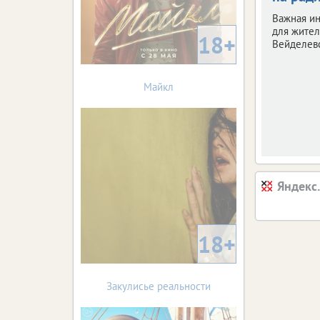
Важная и
для жите
18+
Вейделевс
Майкл
Яндекс
18+
Закулисье реальности