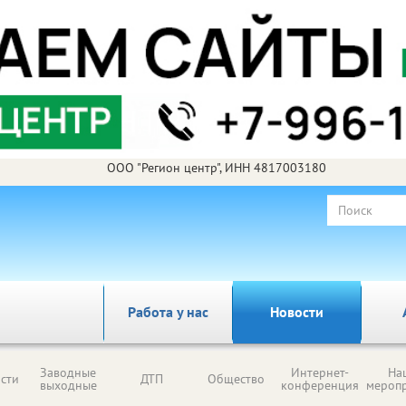
ООО "Регион центр", ИНН 4817003180
Работа у нас
Новости
Заводные
Интернет-
На
сти
ДТП
Общество
выходные
конференция
мероп