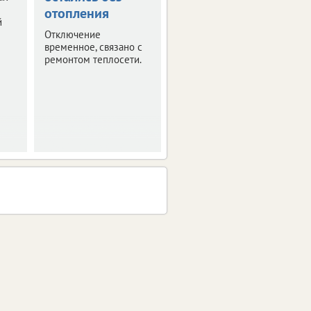
которые им нагрубили
отопления
й
или распознали обман.
Отключение
временное, связано с
ремонтом теплосети.