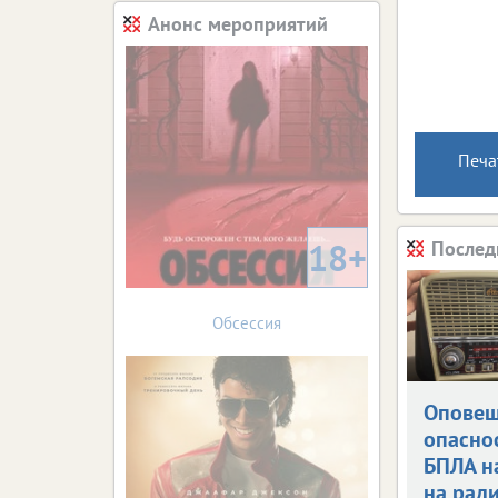
Анонс мероприятий
Печа
18+
Послед
Обсессия
Оповещ
опасно
БПЛА н
на рад