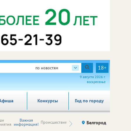
18+
по новостям
9 августа 2026 г.
воскресенье
Афиша
Конкурсы
Гид по городу
Новости
ши
Важная
Происшествия
Здоровье
Белгород
Ку
компаний (на
риятия
информация!
правах
рекламы)