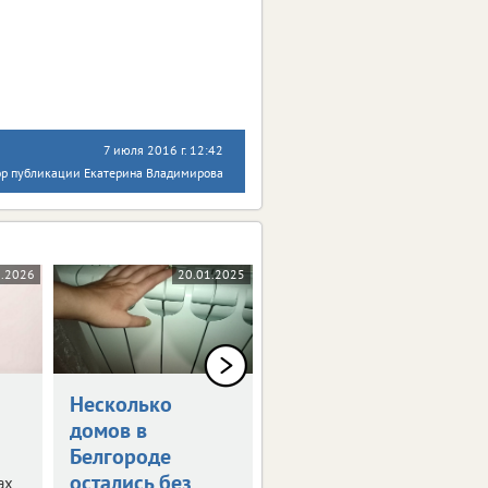
7 июля 2016 г. 12:42
ор публикации Екатерина Владимирова
6.2026
20.01.2025
24.10.2024
Несколько
Мошенники
домов в
могут мстить
Белгороде
Аферисты не
остались без
ах
забывают абонентов,