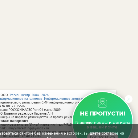
 ООО
"Регион центр" 2004 - 2026
нформационное наполнение: Информационное агентство vRossii.ru
видетельство о регистрации СМИ информационного агентства vRossii.ru
А № ФС 77‑35502
ыдано РОСКОМНАДЗОРом 04 марта 2009г.
НЕ ПРОПУСТИ!
 О. Главного редактора Нарыков А. Н.
аннеры на портале размещаются на правах рекламы.
еклама на портале:
Главные новости региона
екламное агентство "Умный маркетинг" тел. 7-910-267-70-40,
в вашей почте!
mail: umnyy.marketing@yandex.ru
тдельные публикации могут содержать информацию, не предназначенную
зоваться сайтом без изменения настроек, вы даете согласие на
ля пользователей до 18 лет.
ПОДПИСАТЬСЯ