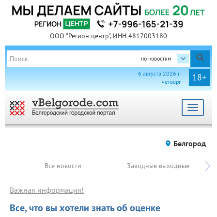
ООО "Регион центр", ИНН 4817003180
по новостям
6 августа 2026 г.
18+
четверг
Toggle
navigat
Белгород
Все новости
Заводные выходные
Важная информация!
Все, что вы хотели знать об оценке