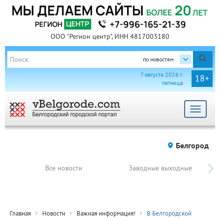
ООО "Регион центр", ИНН 4817003180
по новостям
7 августа 2026 г.
18+
пятница
Toggle
navigat
Белгород
Все новости
Заводные выходные
Главная
Новости
Важная информация!
В Белгородской