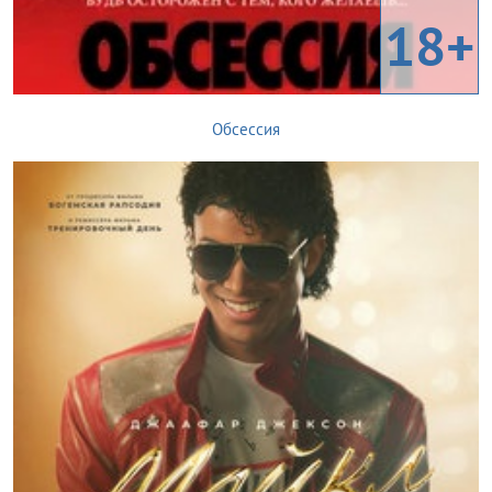
18+
Обсессия