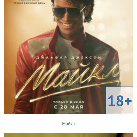
18+
Майкл