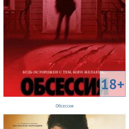
18+
Обсессия