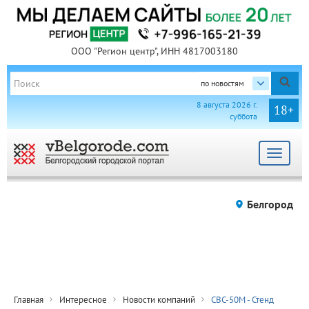
ООО "Регион центр", ИНН 4817003180
по новостям
8 августа 2026 г.
18+
суббота
Toggle
navigat
Белгород
Главная
Интересное
Новости компаний
СВС-50М - Стенд