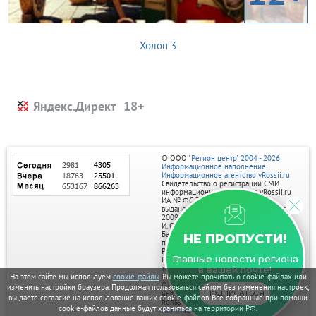
Холоп 3
Яндекс.Директ
© ООО
"Регион центр" 2004 - 2026
Информационное наполнение:
Информационное агентство vRossii.ru
Свидетельство о регистрации СМИ
информационного агентства vRossii.ru
ИА № ФС 77‑35502
выдано РОСКОМНАДЗОРом 04 марта
2009г.
И. О. Главного редактора Нарыков А. Н.
Баннеры на портале размещаются на
НЕ ПРОПУСТИ!
правах рекламы.
Реклама на портале:
Главные новости региона
Рекламное агентство "Умный маркетинг"
тел. 7-910-267-70-40,
в вашей почте!
email: umnyy.marketing@yandex.ru
На этом сайте мы используем
cookie-файлы
. Вы можете прочитать о cookie-файлах или
Отдельные публикации могут содержать
изменить настройки браузера. Продолжая пользоваться сайтом без изменения настроек,
информацию, не предназначенную для
ПОДПИСАТЬСЯ
вы даете согласие на использование ваших cookie-файлов. Все собранные при помощи
пользователей до 18 лет.
cookie-файлов данные будут храниться на территории РФ.
Политика в отношении обработки