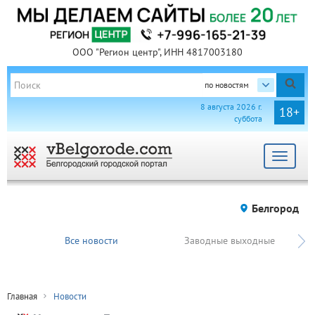
ООО "Регион центр", ИНН 4817003180
по новостям
8 августа 2026 г.
18+
суббота
Toggle
navigat
Белгород
Все новости
Заводные выходные
Главная
Новости