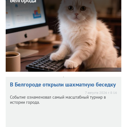
Белгорода
Белгорода
7 августа 2026 г. 9:08
В обзоре - мнения белгородцев по поводу размера
зарплат, жестокого видео, мусора в убежище и других
новостей.
В Белгороде открыли шахматную беседку
7 августа 2026 г. 8:16
Событие ознаменовал самый масштабный турнир в
истории города.