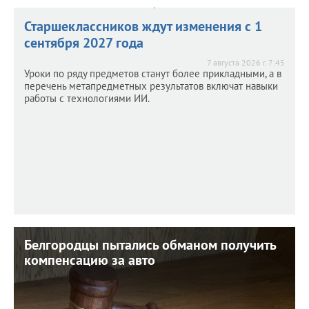
Старшеклассников ждут изменения с 1
сентября 2027 года
7 августа 2026 г. 7:45
Уроки по ряду предметов станут более прикладными, а в
перечень метапредметных результатов включат навыки
работы с технологиями ИИ.
Белгородцы пытались обманом получить
Белгородцы пытались обманом получить
компенсацию за авто
компенсацию за авто
6 августа 2026 г. 12:01
Афера вскрылась. Был суд.