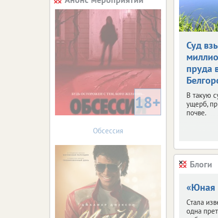
Суд вз
миллио
пруда 
Белгор
В такую 
18+
ущерб, п
почве.
Обсессия
Блоги
«Юная 
Стала изв
одна прет