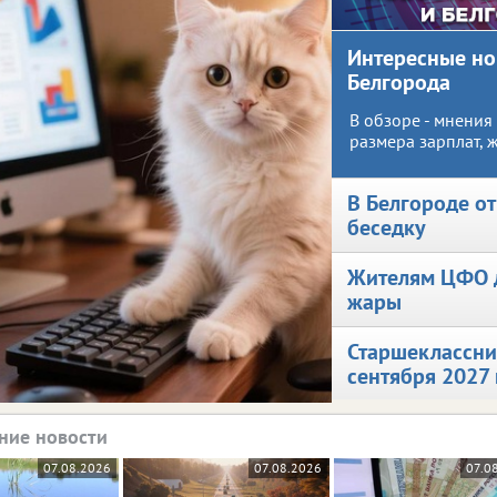
Интересные но
Белгорода
В обзоре - мнения
размера зарплат, 
убежище и других 
В Белгороде о
беседку
Жителям ЦФО д
жары
0+
Старшеклассни
сентября 2027 
ние новости
07.08.2026
07.08.2026
07.0