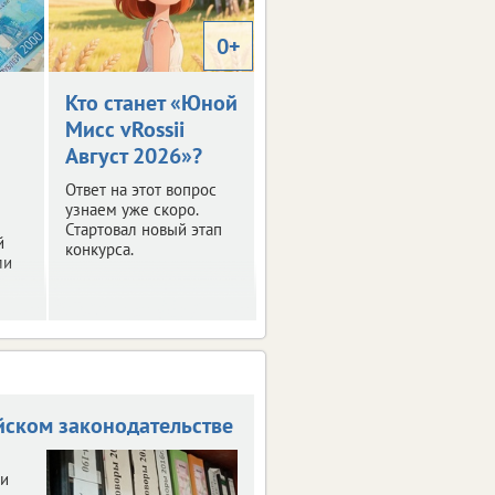
0+
Кто станет «Юной
Мисс vRossii
Август 2026»?
Ответ на этот вопрос
узнаем уже скоро.
Стартовал новый этап
й
конкурса.
ли
ий.
йском законодательстве
ли