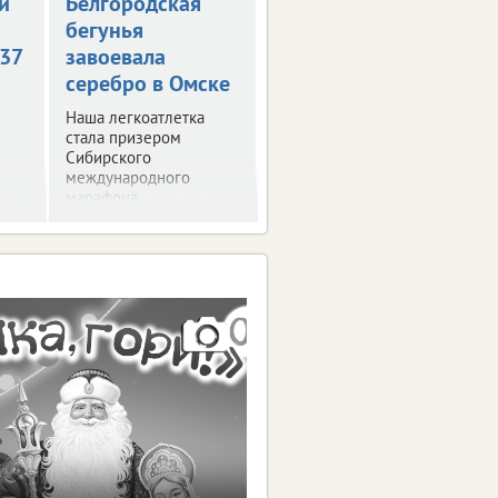
й
Белгородская
бегунья
+37
завоевала
серебро в Омске
Наша легкоатлетка
стала призером
Сибирского
международного
марафона.