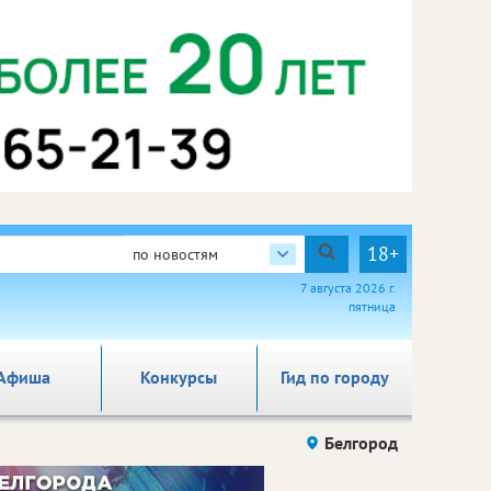
18+
по новостям
7 августа 2026 г.
пятница
Афиша
Конкурсы
Гид по городу
Белгород