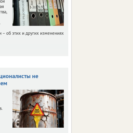
вои
ая
тва,
и – об этих и других изменениях
ционалисты не
чем
в.