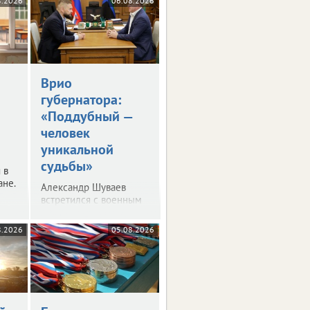
8.2026
06.08.2026
Врио
губернатора:
«Поддубный —
человек
уникальной
судьбы»
 в
ане.
Александр Шуваев
встретился с военным
корреспондентом
Евгением Поддубным.
8.2026
05.08.2026