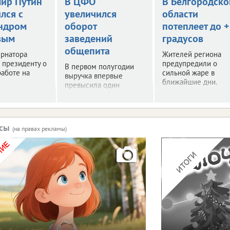
ир Путин
В ЦФО
В Белгородско
лся с
увеличился
области
ндром
оборот
потеплеет до 
вым
заведений
градусов
общепита
ернатора
Жителей региона
 президенту о
предупредили о
В первом полугодии
работе на
сильной жаре в
выручка впервые
ближайшие дни.
превысила один
триллион рублей.
рсы
(на правах рекламы)