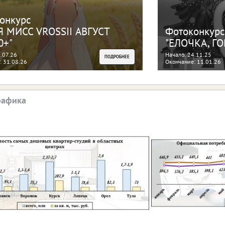
онкурс
 МИСС VROSSII АВГУСТ
Фотоконкурс
0+"
"ЕЛОЧКА, ГОР
.07.26
Начало: 24.11.25
ПОДРОБНЕЕ
: 31.08.26
Окончание: 11.01.26
рафика