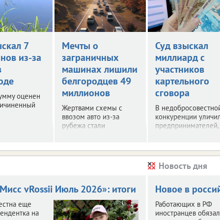
ыскал 7
Мечты о
Суд взыскал
нов из-за
заграничных
миллиард с
в
машинах лишили
участников
оде
белгородцев 49
картельного
миллионов
сговора
сумму оценен
ричиненный
Жертвами схемы с
В недобросовестно
ввозом авто из-за
конкуренции уличи
рубежа стали
предпринимателей,
несколько десятков
занимавшихся
белгородцев.
поставкой
медицинских издел
Новость дня
Мисс vRossii Июль 2026»: итоги
Новое в росси
естна еще
Работающих в РФ
ендентка на
иностранцев обяза