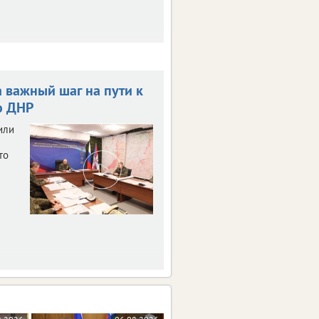
а важный шаг на пути к
ю ДНР
или
то