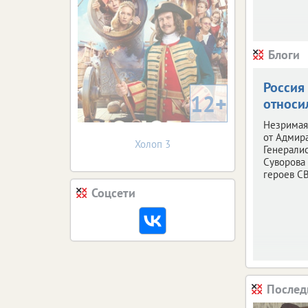
Блоги
Россия
12+
относи
Незримая
от Адмир
Холоп 3
Генерали
Суворова
героев С
Соцсети
Послед