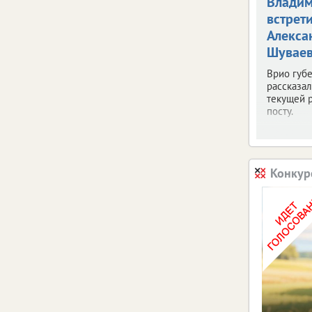
Владим
встрети
Алекса
Шувае
Врио губ
рассказал
текущей 
посту.
Конку