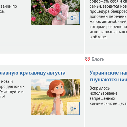
содержать себя и с
язании по
семьи, вводится нов
да.
процедура банкротс
дополнен перечень
0+
марок автомобилей,
которые разрешено
использовать в такс
в обзоре.
Блоги
лавную красавицу августа
Украинские на
гнушаются ни
л новый
урс для юных
Вскрылось
 Участвуйте и
использование
те!
запрещенных
химических вещест
0+