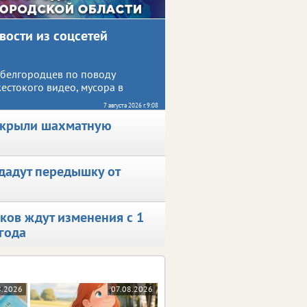
вости из соцсетей
 белгородцев по поводу
жестокого видео, мусора в
новостей.
7 августа 2026 г. 9:08
ткрыли шахматную
адут передышку от
ков ждут изменения с 1
года
8.2026
07.08.2026