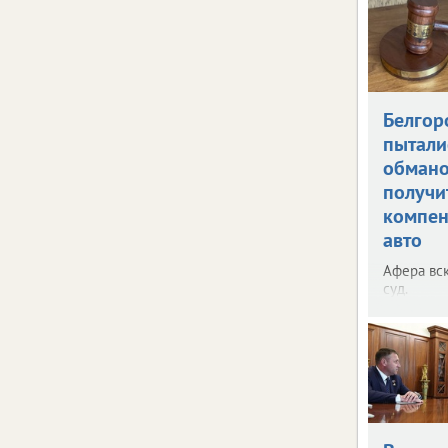
Белгор
пытали
обман
получи
компен
авто
Афера вс
суд.