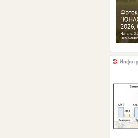
Фоток
"ЮНАЯ
2026, 
Начало: 21
Окончание
Инфог