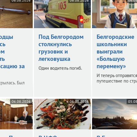
06.08.2026
06.08.2026
06.0
одцы
Под Белгородом
Белгородские
сь
столкнулись
школьники
ом
грузовик и
выиграли
ть
легковушка
«Большую
сацию за
перемену»
Один водитель погиб.
И теперь отправятся
путешествие по стр
крылась. Был
06.08.2026
06.08.2026
05.0