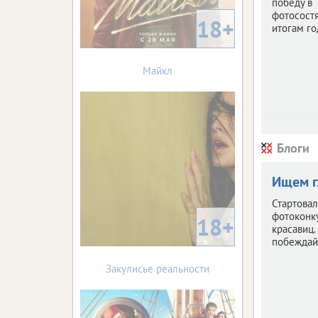
победу в
фотосост
18+
итогам го
Майкл
Блоги
Ищем г
Стартова
фотоконк
18+
красавиц.
побеждай
Закулисье реальности