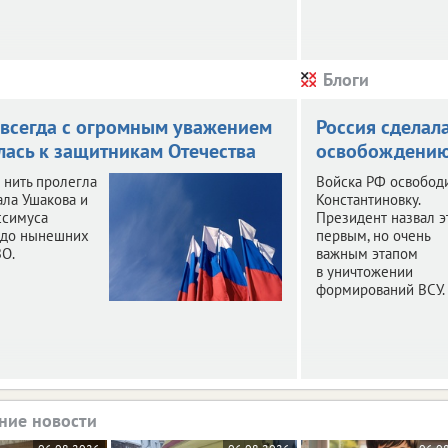
Блоги
 всегда с огромным уважением
Россия сделал
лась к защитникам Отечества
освобождени
 нить пролегла
Войска РФ освобод
ала Ушакова и
Константиновку.
ссимуса
Президент назвал э
 до нынешних
первым, но очень
ВО.
важным этапом
в уничтожении
формирований ВСУ.
ние новости