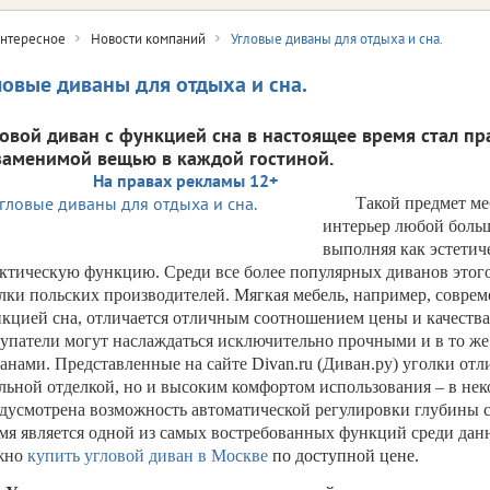
нтересное
Новости компаний
Угловые диваны для отдыха и сна.
ловые диваны для отдыха и сна.
ловой диван с функцией сна в настоящее время стал пр
заменимой вещью в каждой гостиной.
На правах рекламы 12+
Такой предмет ме
интерьер любой боль
выполняя как эстетич
ктическую функцию. Среди все более популярных диванов этого
лки польских производителей.
Мягкая мебель
, например, совре
кцией сна, отличается отличным соотношением цены и качества.
упатели могут наслаждаться исключительно прочными и в то же
анами. Представленные на сайте
Divan.ru
(Диван.ру) уголки отл
льной отделкой, но и высоким комфортом использования – в не
дусмотрена возможность автоматической регулировки глубины с
мя является одной из самых востребованных функций среди данн
жно
купить угловой диван в Москве
по доступной цене.