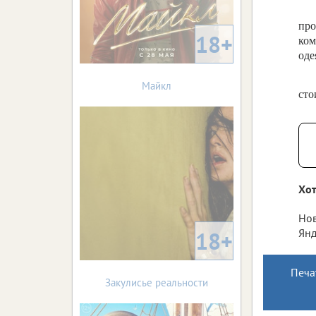
про
18+
ком
оде
Майкл
сто
Хот
Нов
Янд
18+
Печа
Закулисье реальности