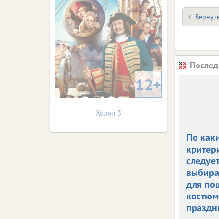
Вернуть
Послед
12+
Холоп 3
По как
критер
следует
выбира
для по
костюм
праздн