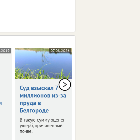
.2019
07.08.2026
07.08.2026
Суд взыскал 7
Мечты о
миллионов из-за
заграничных
и
пруда в
машинах
Белгороде
лишили
белгородцев 49
В такую сумму оценен
миллионов
ущерб, причиненный
почве.
Жертвами схемы с