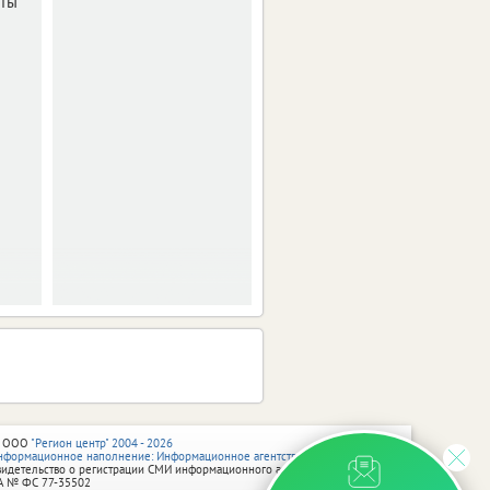
оты
ввозом авто из-за
рубежа стали
несколько десятков
белгородцев.
 ООО
"Регион центр" 2004 - 2026
нформационное наполнение: Информационное агентство vRossii.ru
видетельство о регистрации СМИ информационного агентства vRossii.ru
А № ФС 77‑35502