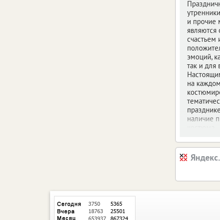
Празднич
утренники
и прочие
являются
счастьем 
положите
эмоций, ка
так и для
Настоящи
на каждо
костюмир
тематиче
празднике
наличие 
костюма.
Яндекс