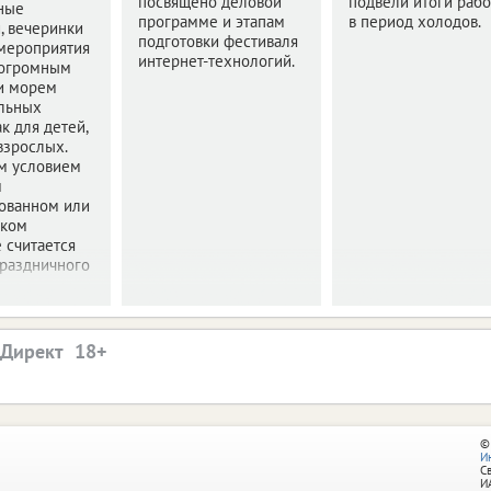
посвящено деловой
подвели итоги раб
ные
программе и этапам
в период холодов.
, вечеринки
подготовки фестиваля
 мероприятия
интернет-технологий.
 огромным
и морем
льных
к для детей,
 взрослых.
м условием
м
ованном или
ском
 считается
праздничного
.Директ
©
И
С
И