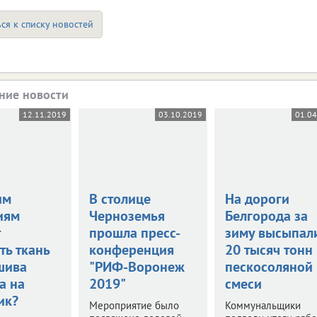
ся к списку новостей
ние новости
12.11.2019
03.10.2019
01.04
им
В столице
На дороги
иям
Черноземья
Белгорода за
прошла пресс-
зиму высыпал
ть ткань
конференция
20 тысяч тонн
шива
"РИФ-Воронеж
пескосоляной
а на
2019"
смеси
ик?
Мероприятие было
Коммунальщики