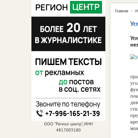
Главная
И
Уг
Уг
не
пра
уго
фун
пок
див
сти
пре
вре
ООО "Регион центр", ИНН
мо
4817003180