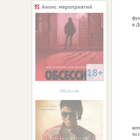
Анонс мероприятий
фун
в
Д
18+
Обсессия
кот
то 