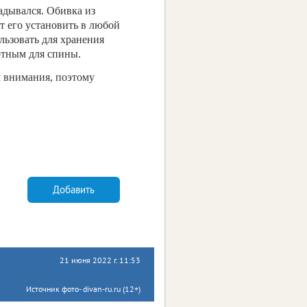
адывался. Обивка из
т его установить в любой
льзовать для хранения
ртным для спины.
м внимания, поэтому
Добавить
21 июня 2022 г. 11:53
Источник фото- divan-ru.ru (12+)