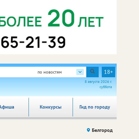
18+
по новостям
8 августа 2026 г.
суббота
Афиша
Конкурсы
Гид по городу
Белгород