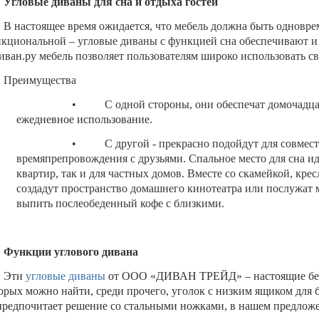
Угловые диваны для сна и отдыха гостей
В настоящее время ожидается, что мебель должна быть одновр
кциональной – угловые диваны с функцией сна обеспечивают и т
иван.ру
мебель позволяет пользователям широко использовать с
Преимущества
• С одной стороны, они обеспечат домочадцам
ежедневное использование.
• С другой - прекрасно подойдут для совмест
времяпрепровождения с друзьями. Спальное место для сна ид
квартир, так и для частных домов. Вместе со скамейкой, кре
создадут пространство домашнего кинотеатра или послужат 
выпить послеобеденный кофе с близкими.
Функции углового дивана
Эти
угловые диваны
от
ООО «ДИВАН ТРЕЙД»
– настоящие бе
орых можно найти, среди прочего, уголок с низким ящиком для б
предпочитает решение со стальными ножками, в нашем предложе