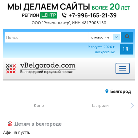
ООО "Регион центр", ИНН 4817003180
по новостям
9 августа 2026 г.
18+
воскресенье
Toggle
navigat
Белгород
Кино
Гастроли
Детям в Белгороде
Афиша пуста.