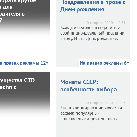
к выбрать крутое
Поздравления в прозе с
о для
кресло для
Днем рождения
одителя в
руководителя в
?
офисе?
10 февраля 2020 г. 12:31
Каждый человек в мире имеет
свой индивидуальный праздник
 2020 г. 12:34
в году. И это День рождение.
Офисные кресла по
назначению бывают
операторскими, для
сетителей и в кабинет
а правах рекламы 12+
На правах рекламы 6+
На правах рекламы 6+
руководителя.
ущества СТО
еимущества СТО
Монеты СССР:
echnic
Turbotechnic
особенности выбора
 2020 г. 12:29
10 февраля 2020 г. 12:26
били являются весьма
Коллекционирование является
добным и комфортным
весьма популярным
дством передвижения.
направлением деятельности.