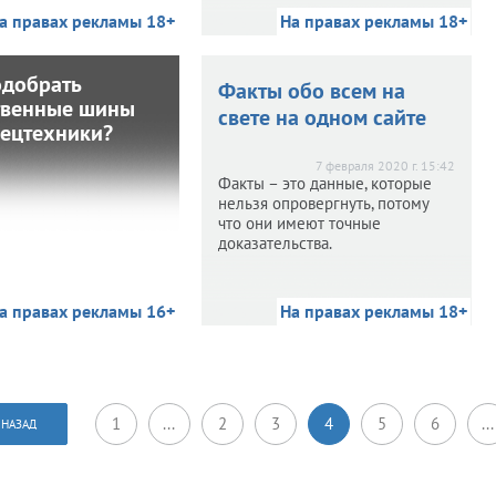
а правах рекламы 18+
На правах рекламы 18+
На правах рекламы 18+
одобрать
Как подобрать
Факты обо всем на
твенные шины
ественные шины
свете на одном сайте
пецтехники?
ля спецтехники?
7 февраля 2020 г. 15:42
Факты – это данные, которые
 2020 г. 12:19
нельзя опровергнуть, потому
Спецтехника создана
что они имеют точные
еловеком для решения
доказательства.
езных задач в тяжелых
условиях.
а правах рекламы 16+
На правах рекламы 18+
На правах рекламы 18+
1
...
2
3
4
5
6
...
НАЗАД