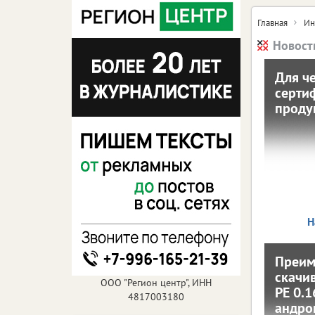
Главная
Ин
Новост
Для ч
серти
проду
п
12 февраля
Для т
с
офиц
безоп
Н
нео
Преим
скачив
скач
ООО "Регион центр", ИНН
PE 0.1
4817003180
PE 0.
андро