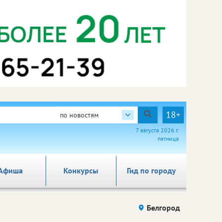
18+
по новостям
7 августа 2026 г.
пятница
Афиша
Конкурсы
Гид по городу
Белгород