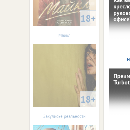
Ка
кресл
руков
18+
офисе
Майкл
10 февраля
по
Н
Преим
Пр
Turbot
18+
10 февраля
Автомо
у
сре
Закулисье реальности