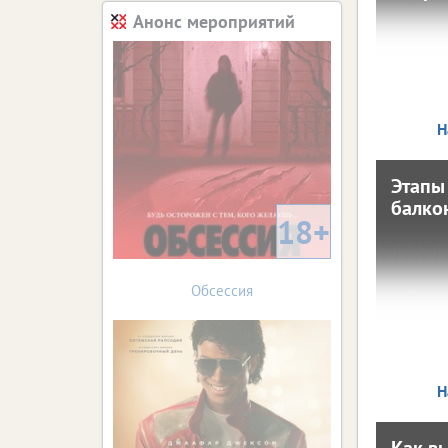
Анонс мероприятий
11 февраля
большо
не т
вз
Н
Этапы
Э
балко
18+
11 февраля
М
Обсессия
имеют 
же
основ
Н
Как в