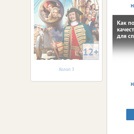
Н
Как п
качес
кач
для с
д
12+
10 февраля
ч
серь
Холоп 3
Н