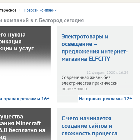
тересное
Новости компаний
и компаний в г. Белгород сегодня
его нужна
Для чего нужна
Электротовары и
фикация
сертификация
освещение –
кции и услуг
родукции и услуг
предложения интернет-
магазина ELFCITY
 2020 г. 16:27
ого чтобы подтвердить
12 февраля 2020 г. 16:24
оответствие продукции
Современная жизнь без
иальным требованиям
электричества практически
касаемо качества и
невозможна.
асности для человека,
окружающей среды,
а правах рекламы 16+
На правах рекламы 12+
На правах рекламы 12+
бходима сертификация
продукции.
ущества
Преимущества
С чего начинается
ания Minecraft
ивания Minecraft
создание сайтов и
6.0 бесплатно на
16.0 бесплатно на
сложность процесса
ид