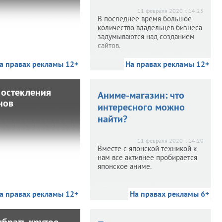
андроид
11 февраля 2020 г. 14:25
В последнее время большое
 2020 г. 14:28
количество владельцев бизнеса
В современное время
задумываются над созданием
е количество людей, и
сайтов.
олько подростков, но и
рослых любят играть в
а правах рекламы 12+
На правах рекламы 12+
На правах рекламы 12+
компьютерные игры.
 остекления
тапы остекления
Аниме-магазин: что
нов
балконов
интересного можно
найти?
 2020 г. 14:23
ногие в своем жилище
11 февраля 2020 г. 14:20
холодный балкон либо
Вместе с японской техникой к
 лоджию, на которых в
нам все активнее пробирается
ном хранятся какие-то
японское аниме.
ненужные вещи.
а правах рекламы 12+
На правах рекламы 6+
На правах рекламы 6+
ыбрать крутое