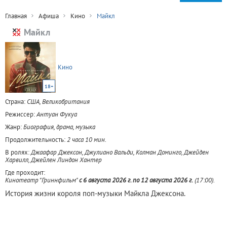
Главная
Афиша
Кино
Майкл
Майкл
Кино
18+
Страна:
США, Великобритания
Режиссер:
Антуан Фукуа
Жанр:
Биография, драма, музыка
Продолжительность:
2 часа 10 мин.
В ролях:
Джаафар Джексон, Джулиано Вальди, Колман Доминго, Джейден
Харвилл, Джейлен Линдон Хантер
Где проходит:
Кинотеатр "Гриннфильм"
c 6 августа 2026 г. по 12 августа 2026 г.
(17:00).
История жизни короля поп-музыки Майкла Джексона.