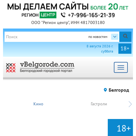
ООО "Регион центр", ИНН 4817003180
по новостям
8 августа 2026 г.
18+
суббота
Toggle
navigat
Белгород
Кино
Гастроли
18+