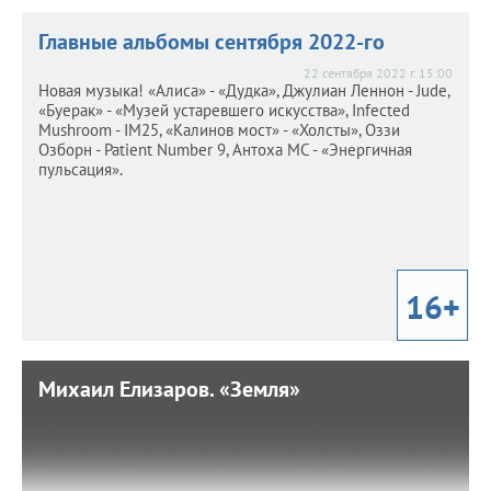
Главные альбомы сентября 2022-го
22 сентября 2022 г. 15:00
Новая музыка! «Алиса» - «Дудка», Джулиан Леннон - Jude,
«Буерак» - «Музей устаревшего искусства», Infected
Mushroom - IM25, «Калинов мост» - «Холсты», Оззи
Озборн - Patient Number 9, Антоха МС - «Энергичная
пульсация».
16+
Михаил Елизаров. «Земля»
Михаил Елизаров. «Земля»
2 сентября 2022 г. 11:30
Крутая книга на крутую тему от одного из самых
авторитетных современных русских прозаиков.
Неторопливое путешествие по миру похоронного