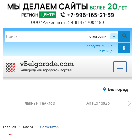
ООО "Регион центр", ИНН 4817003180
по новостям
7 августа 2026 г.
18+
пятница
Toggle
navigat
Белгород
Главный РеАктор
AnaConda23
Главная
Блоги
Дегустатор