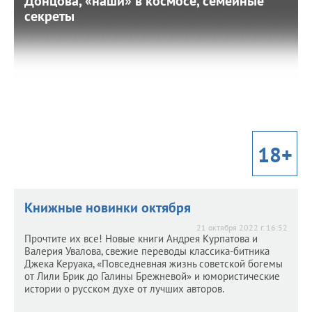
Донцова, «наши» в космосе, семейные
Донцова, «наши» в космосе, семейные
секреты
секреты
9 ноября 2022 г. 16:13
Рассказываем о последних новинках книжной
индустрии: Дарья Донцова, провокативный и
патриотичный фантаст Олег Дивов, биография создателя
«Капитана Америки» и книги о секретах семейной жизни
и вселенского покоя.
18+
Книжные новинки октября
21 октября 2022 г. 16:52
Прочтите их все! Новые книги Андрея Курпатова и
Валерия Увалова, свежие переводы классика-битника
Джека Керуака, «Повседневная жизнь советской богемы
от Лили Брик до Галины Брежневой» и юмористические
истории о русском духе от лучших авторов.