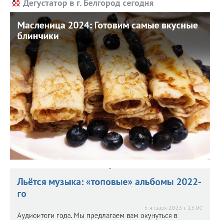
Дегустатор в г. Белгород сегодня
Масленица 2024: Готовим самые вкусные
Масленица 2024: Готовим самые вкусные
блинчики
блинчики
12 марта 2024 г. 15:13
Какая Масленичная неделя без блинов?! Подскажем
самые вкусные рецепты, в том числе от наших
читателей.
Льётся музыка: «топовые» альбомы 2022-
го
5 января 2023 г. 13:00
Аудиоитоги года. Мы предлагаем вам окунуться в