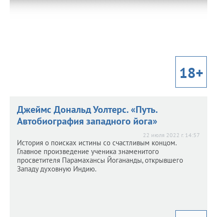
бизнеса с периодическими погружениями в
запредельное.
18+
Джеймс Дональд Уолтерс. «Путь.
Автобиография западного йога»
22 июля 2022 г. 14:57
История о поисках истины со счастливым концом.
Главное произведение ученика знаменитого
просветителя Парамахансы Йогананды, открывшего
Западу духовную Индию.