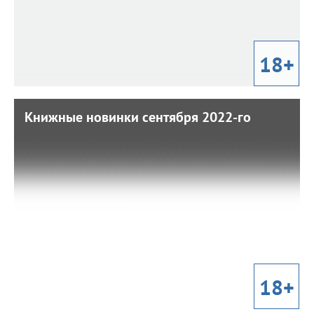
18+
Книжные новинки сентября 2022-го
Книжные новинки сентября 2022-го
28 сентября 2022 г. 16:53
Новые книги Виктора Пелевина, Татьяны Устиновой,
Сергея Лукьяненко, «Принципы изменения мирового
порядка» и послевоенные московские «Короли
городских окраин». Спешите прочесть!
18+