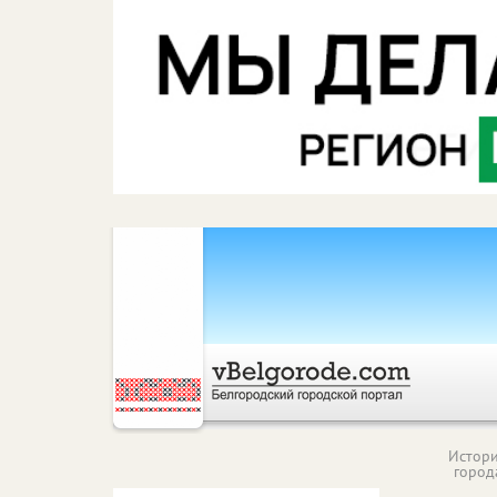
Истор
город