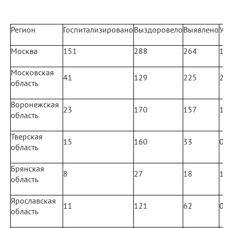
Регион
Госпитализировано
Выздоровело
Выявлено
У
Москва
151
288
264
1
Московская
41
129
225
2
область
Воронежская
23
170
157
1
область
Тверская
15
160
33
0
область
Брянская
8
27
18
1
область
Ярославская
11
121
62
0
область