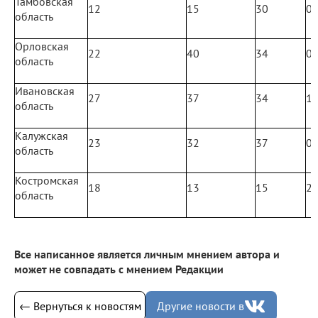
Тамбовская
12
15
30
0
область
Орловская
22
40
34
0
область
Ивановская
27
37
34
1
область
Калужская
23
32
37
0
область
Костромская
18
13
15
2
область
Все написанное является личным мнением автора и
может не совпадать с мнением Редакции
← Вернуться к новостям
Другие новости в