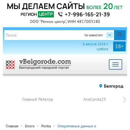
ООО "Регион центр", ИНН 4817003180
по новостям
8 августа 2026 г.
18+
суббота
Toggle
navigat
Белгород
Главный РеАктор
AnaConda23
Главная
Блоги
Ponka
Оперативные данные о