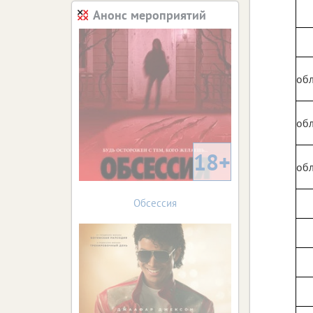
Анонс мероприятий
обл
обл
18+
обл
Обсессия