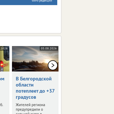
Фото редакции
.2026
05.08.2026
05.08.2026
ом
В Белгородской
Белгородская
области
бегунья
потеплеет до +37
завоевала
градусов
серебро в Омске
б.
Жителей региона
Наша легкоатлетка
предупредили о
стала призером
сильной жаре в
Сибирского