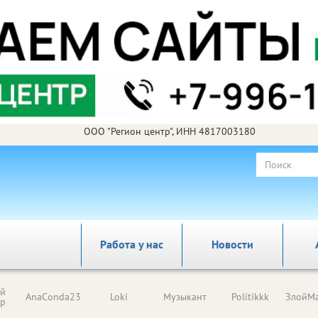
ООО "Регион центр", ИНН 4817003180
Работа у нас
Новости
ый
AnaConda23
Loki
Музыкант
Politikkk
ЗлойМа
ор