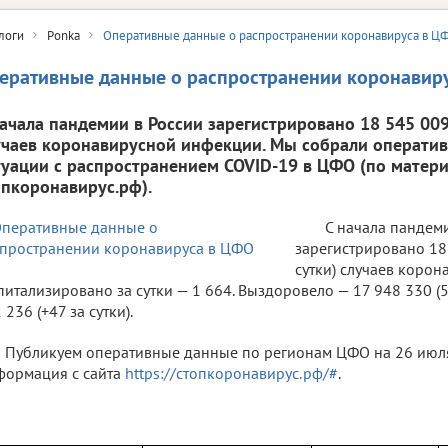
логи
Ponka
Оперативные данные о распространении коронавируса в Ц
еративные данные о распространении коронавир
начала пандемии в России зарегистрировано 18 545 009 
учаев коронавирусной инфекции. Мы собрали операти
туации с распространением COVID-19 в ЦФО (по матери
опкоронавирус.рф).
С начала пандем
зарегистрировано 18 
сутки) случаев коро
питализировано за сутки — 1 664. Выздоровело — 17 948 330 (5 
 236 (+47 за сутки).
Публикуем оперативные данные по регионам ЦФО на 26 июля 
ормация с сайта
https://стопкоронавирус.рф/#
.