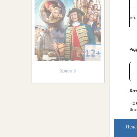
обл
Ре
12+
Холоп 3
Хот
Нов
Янд
Печа