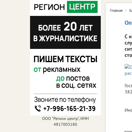
Главная
Б
Оп
С 
сл
си
ст
Гос
382
Инф
ООО "Регион центр", ИНН
4817003180