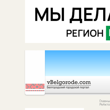
Главн
РеАкт