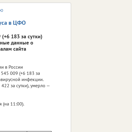
ФО
уса в ЦФО
(+6 183 за сутки)
вные данные о
алам сайта
ии в России
545 009 (+6 183 за
навирусной инфекции.
422 за сутки), умерло —
(на 11:00).