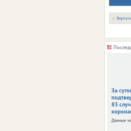
Вернуть
Послед
За сутк
подтве
83 случ
корона
Данные на