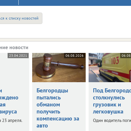
ся к списку новостей
ние новости
23.04.2021
06.08.2026
06.08
и
Белгородцы
Под Белгород
рждено
пытались
столкнулись
ая
обманом
грузовик и
вируса
получить
легковушка
компенсацию за
 23 апреля.
Один водитель поги
авто