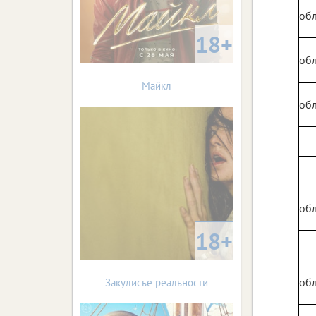
обл
18+
обл
Майкл
обл
обл
18+
обл
Закулисье реальности