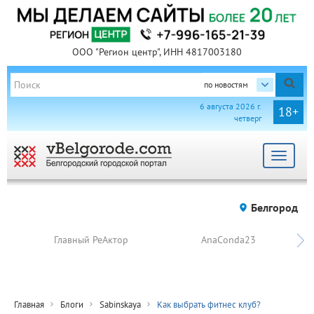
ООО "Регион центр", ИНН 4817003180
по новостям
6 августа 2026 г.
18+
четверг
Toggle
navigat
Белгород
Главный РеАктор
AnaConda23
Главная
Блоги
Sabinskaya
Как выбрать фитнес клуб?