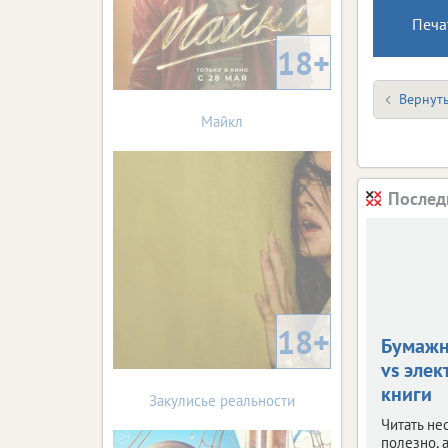
Печа
18+
Вернуть
Майкл
Послед
18+
Бумажн
vs эле
книги
Закулисье реальности
Читать н
полезно, а