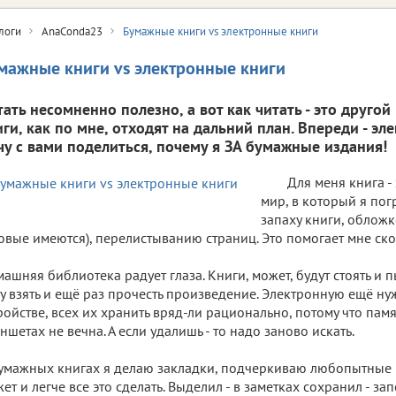
логи
AnaConda23
Бумажные книги vs электронные книги
мажные книги vs электронные книги
тать несомненно полезно, а вот как читать - это друго
иги, как по мне, отходят на дальний план. Впереди - эл
чу с вами поделиться, почему я ЗА бумажные издания!
Для меня книга -
мир, в который я по
запаху книги, обложк
овые имеются), перелистыванию страниц. Это помогает мне ск
ашняя библиотека радует глаза. Книги, может, будут стоять и п
у взять и ещё раз прочесть произведение. Электронную ещё нуж
ройстве, всех их хранить вряд-ли рационально, потому что памя
ншетах не вечна. А если удалишь - то надо заново искать.
умажных книгах я делаю закладки, подчеркиваю любопытные ц
ет и легче все это сделать. Выделил - в заметках сохранил - за