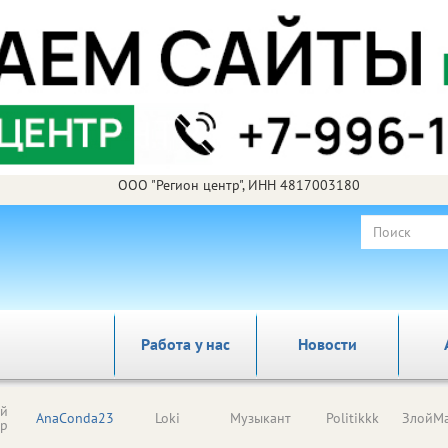
ООО "Регион центр", ИНН 4817003180
Работа у нас
Новости
ый
AnaConda23
Loki
Музыкант
Politikkk
ЗлойМа
ор