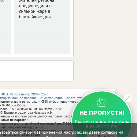
б.
Жителей региона
Наша легкоатлетка
предупредили о
стала призером
сильной жаре в
Сибирского
ближайшие дни.
международного
марафона.
 ООО
"Регион центр" 2004 - 2026
нформационное наполнение: Информационное агентство vRossii.ru
видетельство о регистрации СМИ информационного агентства vRossii.ru
А № ФС 77‑35502
ыдано РОСКОМНАДЗОРом 04 марта 2009г.
НЕ ПРОПУСТИ!
 О. Главного редактора Нарыков А. Н.
аннеры на портале размещаются на правах рекламы.
еклама на портале:
Главные новости региона
екламное агентство "Умный маркетинг" тел. 7-910-267-70-40,
в вашей почте!
mail: umnyy.marketing@yandex.ru
тдельные публикации могут содержать информацию, не предназначенную
зоваться сайтом без изменения настроек, вы даете согласие на
ля пользователей до 18 лет.
ПОДПИСАТЬСЯ