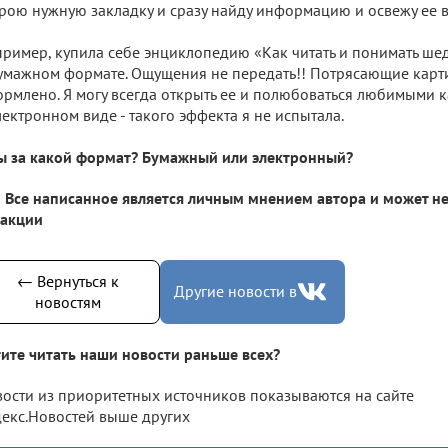
рою нужную закладку и сразу найду информацию и освежу ее в
ример, купила себе энциклопедию «Как читать и понимать ш
умажном формате. Ощущения не передать!! Потрясающие карти
рмлено. Я могу всегда открыть ее и полюбоваться любимыми ка
лектронном виде - такого эффекта я не испытала.
ы за какой формат? Бумажный или электронный?
Все написанное является личным мнением автора и может не
дакции
← Вернуться к
Другие новости в
новостям
ите читать наши новости раньше всех?
ости из приоритетных источников показываются на сайте
екс.Новостей выше других