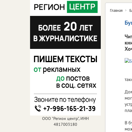
Главная
Б
Бу
Чи
кн
Хо
так
⠀
Дом
мог
уст
пла
⠀
ООО "Регион центр", ИНН
В б
4817003180
мож