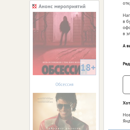
отк
Анонс мероприятий
⠀
Нап
в б
офо
в э
⠀
А в
Ре
18+
Обсессия
Хот
Нов
Янд