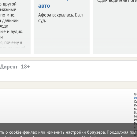
Один водитель поги
то другой
авто
Бумажные
 по мне,
Афера вскрылась. Был
а дальний
суд.
реди -
ые и аудио.
ми
я, почему я
ные издания!
.Директ
©
И
С
И
в
И.
Б
Р
Р
e
О
ать о cookie-файлах или изменить настройки браузера. Продолжая поль
д