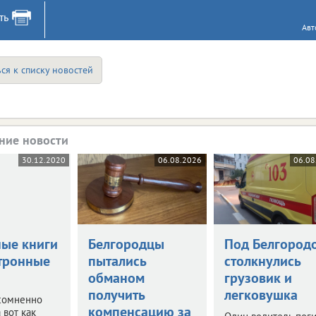
ть
Авт
ся к списку новостей
ние новости
30.12.2020
06.08.2026
06.08
ые книги
Белгородцы
Под Белгород
ктронные
пытались
столкнулись
обманом
грузовик и
получить
легковушка
есомненно
компенсацию за
 вот как