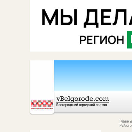
Главн
РеАкт