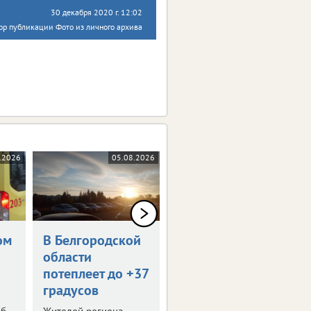
30 декабря 2020 г. 12:02
ор публикации Фото из личного архива
.2026
05.08.2026
05.08.2026
ом
В Белгородской
Белгородская
области
бегунья
потеплеет до +37
завоевала
градусов
серебро в Омске