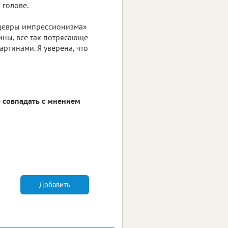
 голове.
едевры импрессионизма»
ны, все так потрясающе
ртинами. Я уверена, что
 совпадать с мнением
Добавить