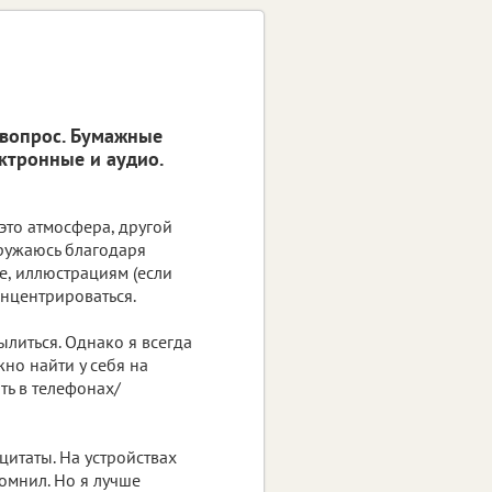
й вопрос. Бумажные
ектронные и аудио.
 это атмосфера, другой
гружаюсь благодаря
е, иллюстрациям (если
онцентрироваться.
ылиться. Однако я всегда
но найти у себя на
ть в телефонах/
итаты. На устройствах
помнил. Но я лучше