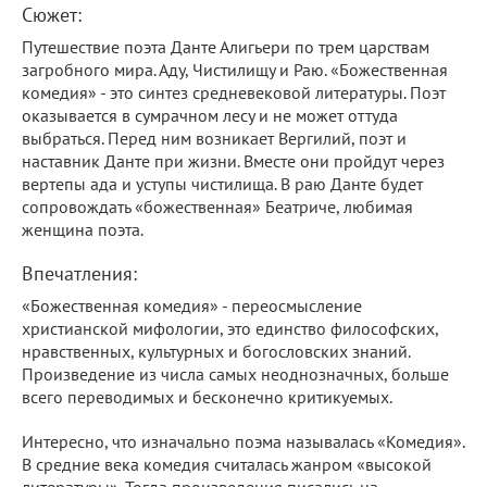
Сюжет:
Путешествие поэта Данте Алигьери по трем царствам
загробного мира. Аду, Чистилищу и Раю. «Божественная
комедия» - это синтез средневековой литературы. Поэт
оказывается в сумрачном лесу и не может оттуда
выбраться. Перед ним возникает Вергилий, поэт и
наставник Данте при жизни. Вместе они пройдут через
вертепы ада и уступы чистилища. В раю Данте будет
сопровождать «божественная» Беатриче, любимая
женщина поэта.
Впечатления:
«Божественная комедия» - переосмысление
христианской мифологии, это единство философских,
нравственных, культурных и богословских знаний.
Произведение из числа самых неоднозначных, больше
всего переводимых и бесконечно критикуемых.
Интересно, что изначально поэма называлась «Комедия».
В средние века комедия считалась жанром «высокой
литературы». Тогда произведения писались на