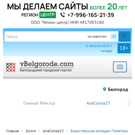
ООО "Регион центр", ИНН 4817003180
по новостям
6 августа 2026 г.
18+
четверг
Toggle
navigat
Белгород
Главный РеАктор
AnaConda23
Главная
Блоги
AnaConda23
Божественная комедия. Памятник