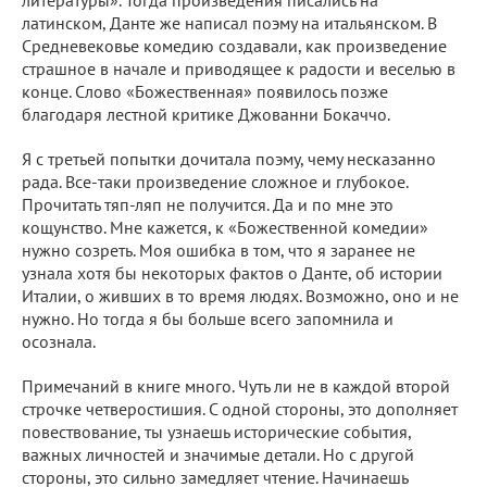
латинском, Данте же написал поэму на итальянском. В
Средневековье комедию создавали, как произведение
страшное в начале и приводящее к радости и веселью в
конце. Слово «Божественная» появилось позже
благодаря лестной критике Джованни Бокаччо.
Я с третьей попытки дочитала поэму, чему несказанно
рада. Все-таки произведение сложное и глубокое.
Прочитать тяп-ляп не получится. Да и по мне это
кощунство. Мне кажется, к «Божественной комедии»
нужно созреть. Моя ошибка в том, что я заранее не
узнала хотя бы некоторых фактов о Данте, об истории
Италии, о живших в то время людях. Возможно, оно и не
нужно. Но тогда я бы больше всего запомнила и
осознала.
Примечаний в книге много. Чуть ли не в каждой второй
строчке четверостишия. С одной стороны, это дополняет
повествование, ты узнаешь исторические события,
важных личностей и значимые детали. Но с другой
стороны, это сильно замедляет чтение. Начинаешь