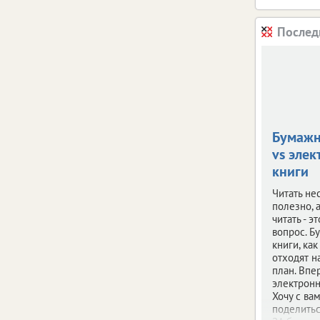
Послед
Бумажн
vs эле
книги
Читать н
полезно, а
читать - э
вопрос. 
книги, как
отходят н
план. Впе
электронн
Хочу с ва
поделитьс