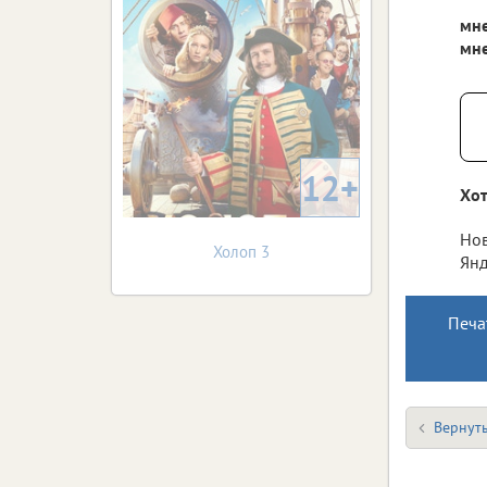
мне
мн
12+
Хот
Нов
Холоп 3
Янд
Печа
Вернуть