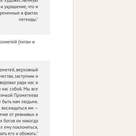
же художественную
и украшение, что и
рененные в фактах
легенды."
рометей (титан и
ометей, верховный
чества, заступник и
, воровал ради нас и
 нас собой. Мы все
тичкой Прометеева
не быть нам людьми.
и восхищаться им —
ичие от ревнивых и
 богов он никогда
л ему поклоняться,
ать его и обожать."