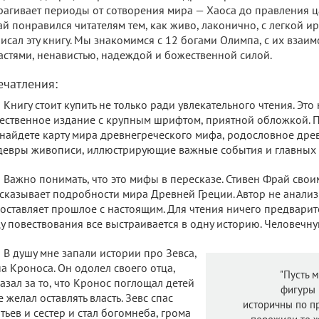
рагивает периоды от сотворения мира — Хаоса до правления ц
й понравился читателям тем, как живо, лаконично, с легкой 
исал эту книгу. Мы знакомимся с 12 богами Олимпа, с их взаи
астями, ненавистью, надеждой и божественной силой.
ечатления:
Книгу стоит купить не только ради увлекательного чтения. Эт
ественное издание с крупным шрифтом, приятной обложкой. 
найдете карту мира древнегреческого мифа, родословное дре
евры живописи, иллюстрирующие важные события и главных 
Важно понимать, что это мифы в пересказе. Стивен Фрай сво
сказывает подробности мира Древней Греции. Автор не анализи
оставляет прошлое с настоящим. Для чтения ничего предварите
у повествования все выстраивается в одну историю. Человечн
В душу мне запали истории про Зевса,
а Кроноса. Он одолел своего отца,
"Пусть 
азал за то, что Кронос поглощал детей
фигуры 
е желал оставлять власть. Зевс спас
историчны по п
тьев и сестер и стал богомнеба, грома