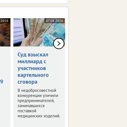
.2026
07.08.2026
07.08.2026
0+
Суд взыскал
Кто станет
миллиард с
«Юной Мисс
участников
vRossii Август
картельного
2026»?
49
сговора
Ответ на этот вопрос
узнаем уже скоро.
В недобросовестной
Стартовал новый этап
конкуренции уличили
конкурса.
предпринимателей,
занимавшихся
поставкой
медицинских изделий.