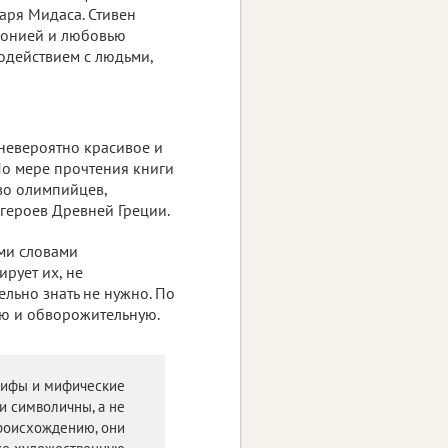
аря Мидаса. Стивен
иронией и любовью
модействием с людьми,
о невероятно красивое и
По мере прочтения книги
во олимпийцев,
героев Древней Греции.
ими словами
рует их, не
льно знать не нужно. По
ую и обворожительную.
мифы и мифические
и символичны, а не
роисхождению, они