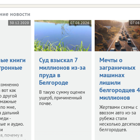
ние новости
30.12.2020
07.08.2026
07.08
ые книги
Суд взыскал 7
Мечты о
ктронные
миллионов из-за
заграничных
пруда в
машинах
Белгороде
лишили
есомненно
белгородцев 
 вот как
В такую сумму оценен
то другой
миллионов
ущерб, причиненный
Бумажные
почве.
 по мне,
Жертвами схемы с
а дальний
ввозом авто из-за
реди -
рубежа стали
ые и аудио.
несколько десятков
ми
белгородцев.
я, почему я