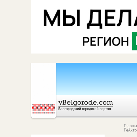
Главн
РеАкт