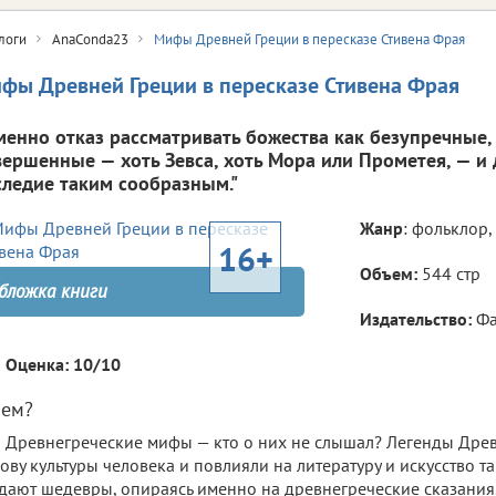
логи
AnaConda23
Мифы Древней Греции в пересказе Стивена Фрая
фы Древней Греции в пересказе Стивена Фрая
менно отказ рассматривать божества как безупречные,
вершенные — хоть Зевса, хоть Мора или Прометея, — и 
следие таким сообразным."
Жанр
: фольклор
16+
Объем:
544 стр
бложка книги
Издательство:
Фа
Оценка: 10/10
чем?
Древнегреческие мифы — кто о них не слышал? Легенды Древ
ову культуры человека и повлияли на литературу и искусство та
дают шедевры, опираясь именно на древнегреческие сказания