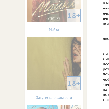
и м
дал
18+
нек
деп
нел
Майкл
дво
жиз
жив
нео
рож
поч
люб
18+
«пе
на 
поз
Закулисье реальности
сво