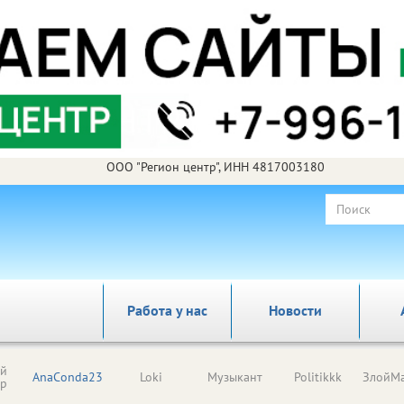
ООО "Регион центр", ИНН 4817003180
Работа у нас
Новости
ый
AnaConda23
Loki
Музыкант
Politikkk
ЗлойМа
ор