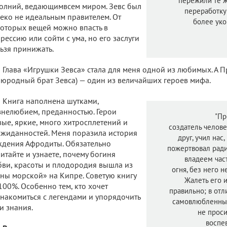
пережили те 
олний, ведающимвсем миром. Зевс был
переработку 
еко не идеальным правителем. От
более уко
оторых вещей можно впасть в
рессию или сойти с ума, но его заслуги
ьзя принижать.
Глава «Игрушки Зевса» стала для меня одной из любимых. А П
юродный брат Зевса) — один из величайших героев мифа.
Книга наполнена шутками,
нелюбием, преданностью. Герои
"Пр
ые, яркие, много хитросплетений и
создатель челове
жиданностей. Меня поразила история
друг, учил нас
дения Афродиты. Обязательно
пожертвовал ради
итайте и узнаете, почему богиня
владеем час
ви, красоты и плодородия вышла из
огня, без него 
ны морской» на Кипре. Советую книгу
Жалеть его 
100%. Особенно тем, кто хочет
правильно; в отл
накомиться с легендами и упорядочить
самовлюбленных
и знания.
не проси
воспев