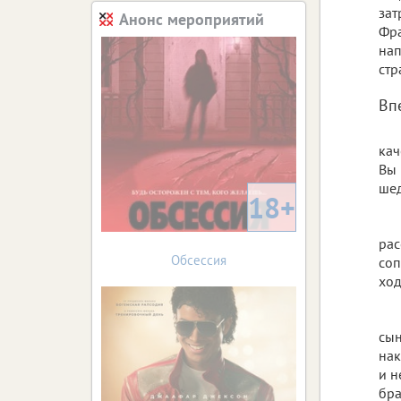
зат
Анонс мероприятий
Фра
нап
стр
Вп
кач
Вы 
шед
18+
рас
Обсессия
соп
ход
сын
нак
и н
бра