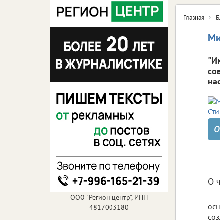
Главная
Б
Ми
"И
со
на
О
О 
ООО "Регион центр", ИНН
осн
4817003180
соз