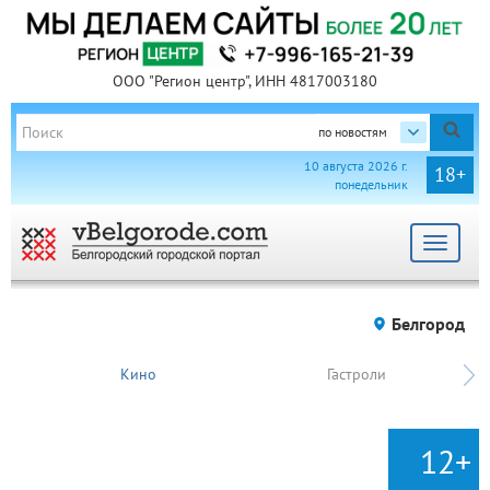
ООО "Регион центр", ИНН 4817003180
по новостям
10 августа 2026 г.
18+
понедельник
Toggle
navigat
Белгород
Кино
Гастроли
12+