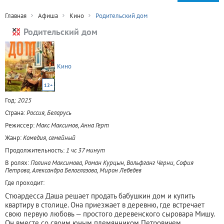
Главная
Афиша
Кино
Родительский дом
Родительский дом
Кино
12+
Год:
2025
Страна:
Россия, Беларусь
Режиссер:
Макс Максимов, Анна Герт
Жанр:
Комедия, семейный
Продолжительность:
1 чс 37 минут
В ролях:
Полина Максимова, Роман Курцын, Вольфганг Черни, София
Петрова, Александра Белоглазова, Мирон Лебедев
Где проходит:
Стюардесса Даша решает продать бабушкин дом и купить
квартиру в столице. Она приезжает в деревню, где встречает
свою первую любовь — простого деревенского сыровара Мишу.
Он вместе со своим юным племянником Петровичем