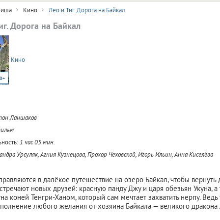
иша
Кино
Лео и Тиг. Дорога на Байкал
иг. Дорога на Байкал
Кино
0+
тон Ланшаков
ильм
ность:
1 час 05 мин.
андра Урсуляк, Агния Кузнецова, Прохор Чеховской, Игорь Ильин, Анна Киселёва
тправляются в далёкое путешествие на озеро Байкал, чтобы вернуть
встречают новых друзей: красную панду Джу и царя обезьян Укуна, а
на коней Тенгри-Ханом, который сам мечтает захватить нерпу. Ведь т
ыполнение любого желания от хозяина Байкала — великого дракона 