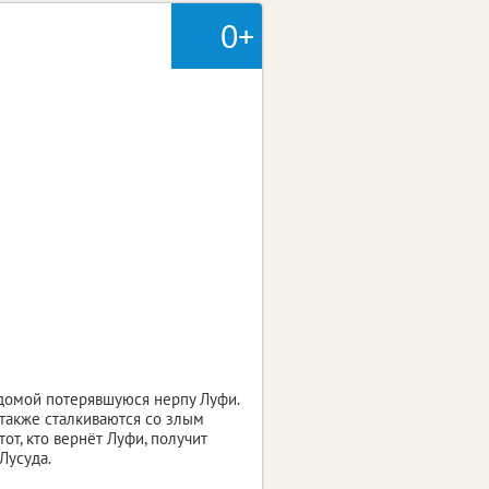
0+
 домой потерявшуюся нерпу Луфи.
 также сталкиваются со злым
от, кто вернёт Луфи, получит
Лусуда.