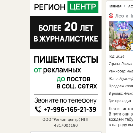
Главная
Аф
Лео и Т
Год:
2026
Страна:
Россия
Режиссер:
Ан
Жанр:
Мультф
Продолжитель
В ролях:
Алекс
Где проходит:
Лео и Тиг о
В пути они 
вождём табу
ООО "Регион центр", ИНН
в награду в
4817003180