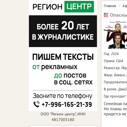
Главная
Аф
Опасны
Год:
2026
Страна:
США
Режиссер:
Йор
Жанр:
Боевик,
Продолжитель
В ролях:
Джейс
Где проходит:
Семейная па
Но планы по
придется не
ООО "Регион центр", ИНН
4817003180