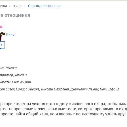
иша
Кино
Опасные отношения
е отношения
Кино
18+
ма Такконе
 триллер, комедия
ность:
1 час 45 мин.
он Сигел, Самара Уивинг, Тимоти Олифант, Джульетт Льюис, Пол Гилфойл
ра приезжает на уикенд в коттедж у живописного озера, чтобы нал
ртят непрошеные и очень опасные гости, которые проникают в их д
 просто найти общий язык, но и впервые по-настоящему узнать друг 