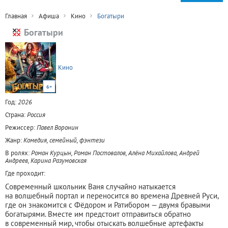
Главная
Афиша
Кино
Богатыри
Богатыри
Кино
6+
Год:
2026
Страна:
Россия
Режиссер:
Павел Воронин
Жанр:
Комедия, семейный, фэнтези
В ролях:
Роман Курцын, Роман Постовалов, Алёна Михайлова, Андрей
Андреев, Карина Разумовская
Где проходит:
Современный школьник Ваня случайно натыкается
на волшебный портал и переносится во времена Древней Руси,
где он знакомится с Фёдором и Ратибором — двумя бравыми
богатырями. Вместе им предстоит отправиться обратно
в современный мир, чтобы отыскать волшебные артефакты