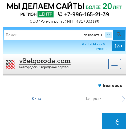
ООО "Регион центр", ИНН 4817003180
по новостям
8 августа 2026 г.
18+
суббота
Toggle
navigat
Белгород
Кино
Гастроли
6+