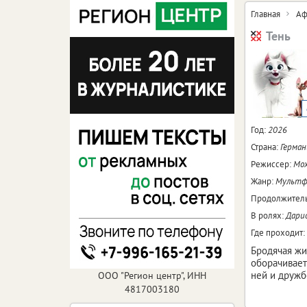
Главная
Аф
Тень
Год:
2026
Страна:
Герман
Режиссер:
Мох
Жанр:
Мультфи
Продолжитель
В ролях:
Дарио
Где проходит:
Бродячая жи
оборачивает
ней и дружб
ООО "Регион центр", ИНН
4817003180