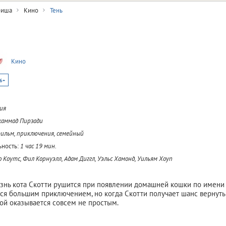
иша
Кино
Тень
Кино
6+
ия
аммад Пирзади
льм, приключения, семейный
ность:
1 час 19 мин.
 Коутс, Фил Корнуэлл, Адам Диггл, Уэльс Хамонд, Уильям Хоуп
знь кота Скотти рушится при появлении домашней кошки по имени 
ся большим приключением, но когда Скотти получает шанс вернут
ой оказывается совсем не простым.