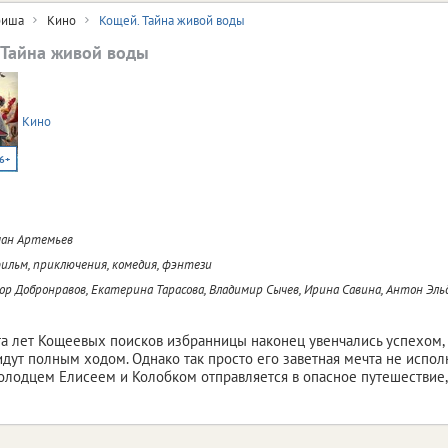
иша
Кино
Кощей. Тайна живой воды
 Тайна живой воды
Кино
6+
ан Артемьев
льм, приключения, комедия, фэнтези
р Добронравов, Екатерина Тарасова, Владимир Сычев, Ирина Савина, Антон Эль
а лет Кощеевых поисков избранницы наконец увенчались успехом, 
идут полным ходом. Однако так просто его заветная мечта не испол
лодцем Елисеем и Колобком отправляется в опасное путешествие,