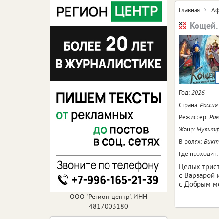
Главная
Аф
Кощей.
Год:
2026
Страна:
Россия
Режиссер:
Ром
Жанр:
Мультфи
В ролях:
Викто
Где проходит:
Целых трист
с Варварой 
с Добрым мо
ООО "Регион центр", ИНН
4817003180