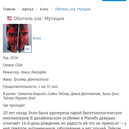
Главная
Афиша
Кино
Обитель зла: Мутация
Обитель зла: Мутация
Кино
18+
Год:
2026
Страна:
США
Режиссер:
Нэнси Леопарди
Жанр:
Триллер, фантастика
Продолжительность:
1 час 31 мин.
В ролях:
Саманта Кокрэйн, Сидни Тейлор, Давид Дастмалчян, Эшли Грин,
Тайлер Лоуренс Грэй
Где проходит:
10 лет назад Элли была удочерена парой биотехнологических
миллионеров. В дизайнерском особняке в Малибу девушка
отмечает 16-й день рождения, но радости ей это не приносит — у
неё тяжёлое аутоиммунное заболевание и нет друзей. Тайком