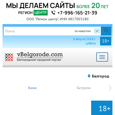
ООО "Регион центр", ИНН 4817003180
по новостям
8 августа 2026 г.
18+
суббота
Toggle
navigat
Белгород
Кино
Гастроли
18+