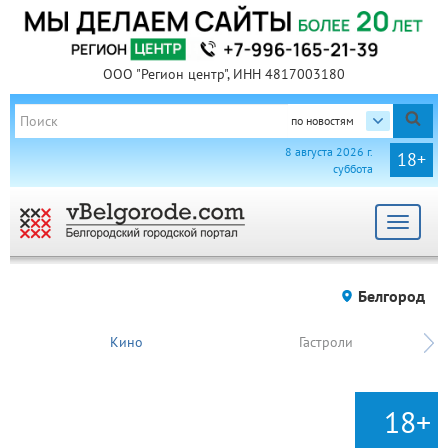
ООО "Регион центр", ИНН 4817003180
по новостям
8 августа 2026 г.
18+
суббота
Toggle
navigat
Белгород
Кино
Гастроли
18+