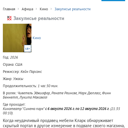
Главная
Афиша
Кино
Закулисье реальности
Закулисье реальности
Кино
18+
Год:
2026
Страна:
США
Режиссер:
Кейн Парсонс
Жанр:
Ужасы
Продолжительность:
1 час 50 мин.
В ролях:
Чиветель Эджиофор, Ренате Реинсве, Марк Дюпласс, Финн
Беннетт, Лукита Максвелл
Где проходит:
Кинотеатр "Синема парк"
c 6 августа 2026 г. по 12 августа 2026 г.
(21:35
00:10).
Когда неудачливый продавец мебели Кларк обнаруживает
скрытый портал в другое измерение в подвале своего магазина,