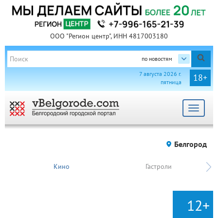
ООО "Регион центр", ИНН 4817003180
по новостям
7 августа 2026 г.
18+
пятница
Toggle
navigat
Белгород
Кино
Гастроли
12+