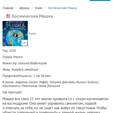
Главная
Афиша
Кино
Космическая Машка
Космическая Машка
Кино
12+
Год:
2026
Страна:
Россия
Режиссер:
Никита Владимиров
Жанр:
Комедия, семейный
Продолжительность:
1 час 38 мин.
В ролях:
Азарелль Сенлис Ляфёй, Татьяна Догилева, Михаил Тройник,
Константин Плотников, Ольга Лапшина
Где проходит:
Машка все свои 11 лет жизни прожила со с отцом-космонавтом
на космодроме. Она умеет управлять самолетом, лодкой
и отвечать за себя, но не знает как живут ее сверстники. Чтобы
обрести товарищей и привыкнуть к земной жизни, девочка