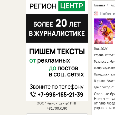
Главная
Аф
Побег 
Год:
2026
Страна:
Китай
Режиссер:
Лин
Жанр:
Мультфи
Продолжитель
В ролях:
Чжан 
Где проходит:
Озорные бра
Нянем — чуд
от глаз люд
ООО "Регион центр", ИНН
управлять с
4817003180