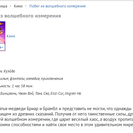
иша
Кино
Побег из волшебного измерения
из волшебного измерения
Кино
6+
ь Хуэйда
льм, фэнтези, комедия, приключения
ность:
1 час 58 мин.
Бинцзюнь, Чжан Вэй, Тань Сяо, Enzi Cui, Jingren He
тья-медведи Бриар и Брамбл и представить не могли, что однажды
ищем из древних сказаний. Получив от него таинственные силы, др
ей волшебном измерении, где царит веселый хаос, а воздух пропита
воими способностями и найти свое место в этом удивительном мире,