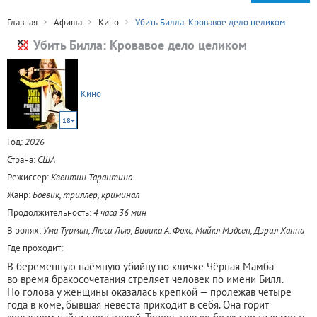
Главная
Афиша
Кино
Убить Билла: Кровавое дело целиком
Убить Билла: Кровавое дело целиком
Кино
18+
Год:
2026
Страна:
США
Режиссер:
Квентин Тарантино
Жанр:
Боевик, триллер, криминал
Продолжительность:
4 часа 36 мин
В ролях:
Ума Турман, Люси Лью, Вивика А. Фокс, Майкл Мэдсен, Дэрил Ханна
Где проходит:
В беременную наёмную убийцу по кличке Чёрная Мамба
во время бракосочетания стреляет человек по имени Билл.
Но голова у женщины оказалась крепкой — пролежав четыре
года в коме, бывшая невеста приходит в себя. Она горит