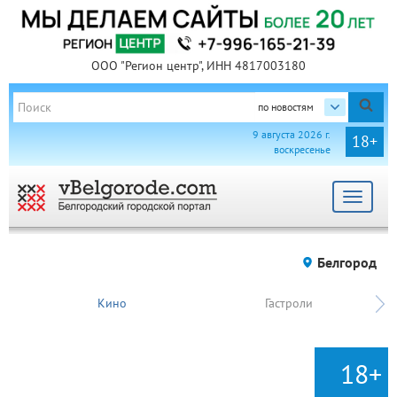
ООО "Регион центр", ИНН 4817003180
по новостям
9 августа 2026 г.
18+
воскресенье
Toggle
navigat
Белгород
Кино
Гастроли
18+