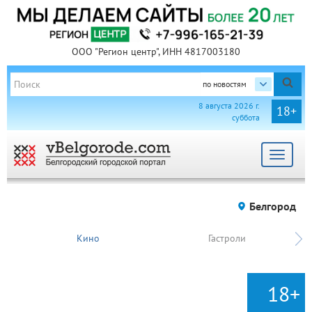
ООО "Регион центр", ИНН 4817003180
по новостям
8 августа 2026 г.
18+
суббота
Toggle
navigat
Белгород
Кино
Гастроли
18+