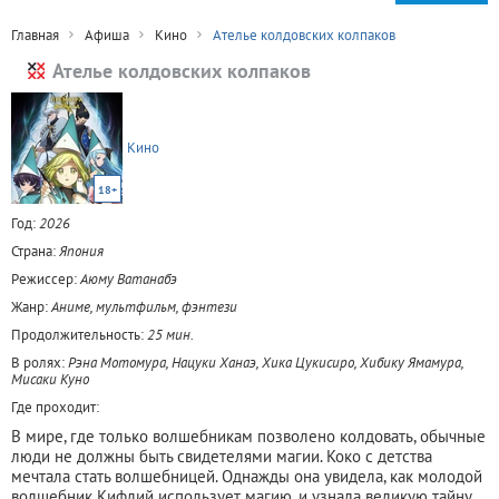
Главная
Афиша
Кино
Ателье колдовских колпаков
Ателье колдовских колпаков
Кино
18+
Год:
2026
Страна:
Япония
Режиссер:
Аюму Ватанабэ
Жанр:
Аниме, мультфильм, фэнтези
Продолжительность:
25 мин.
В ролях:
Рэна Мотомура, Нацуки Ханаэ, Хика Цукисиро, Хибику Ямамура,
Мисаки Куно
Где проходит:
В мире, где только волшебникам позволено колдовать, обычные
люди не должны быть свидетелями магии. Коко с детства
мечтала стать волшебницей. Однажды она увидела, как молодой
волшебник Кифлий использует магию, и узнала великую тайну.