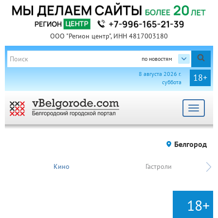
ООО "Регион центр", ИНН 4817003180
по новостям
8 августа 2026 г.
18+
суббота
Toggle
navigat
Белгород
Кино
Гастроли
18+