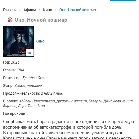
Главная
Афиша
Кино
Оно. Ночной кошмар
Оно. Ночной кошмар
Кино
18+
Год:
2026
Страна:
США
Режиссер:
Брэндон Оман
Жанр:
Ужасы, триллер
Продолжительность:
1 час 29 мин.
В ролях:
Хайден Панеттьери, Джастин Чатвин, Беверли Д’Анджело, Миша
Бартон, Лори Тань Чинн
Где проходит:
Скорбящая мать Сара страдает от снохождения, и её преследуют
воспоминания об автокатастрофе, в которой погибла дочь.
В страшных снах ей является нечто неописуемое и жуткое.
Когда страшные сны Сары начинают прорываться в реальность