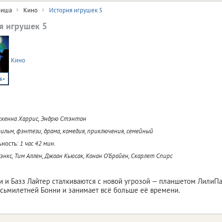
иша
Кино
История игрушек 5
я игрушек 5
Кино
6+
кенна Харрис, Эндрю Стэнтон
льм, фэнтези, драма, комедия, приключения, семейный
ность:
1 час 42 мин.
энкс, Тим Аллен, Джоан Кьюсак, Конан О’Брайен, Скарлет Спирс
и и Базз Лайтер сталкиваются с новой угрозой — планшетом ЛилиП
сьмилетней Бонни и занимает всё больше её времени.