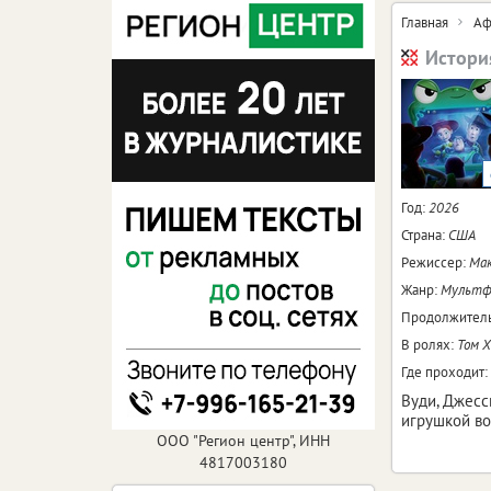
Главная
Аф
Истори
Год:
2026
Страна:
США
Режиссер:
Мак
Жанр:
Мультфи
Продолжитель
В ролях:
Том Х
Где проходит:
Вуди, Джесс
игрушкой во
ООО "Регион центр", ИНН
4817003180