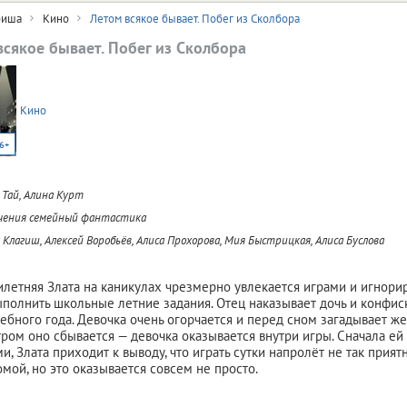
иша
Кино
Летом всякое бывает. Побег из Сколбора
всякое бывает. Побег из Сколбора
Кино
6+
 Тай, Алина Курт
чения семейный фантастика
 Клагиш, Алексей Воробьёв, Алиса Прохорова, Мия Быстрицкая, Алиса Буслова
летняя Злата на каникулах чрезмерно увлекается играми и игнори
ыполнить школьные летние задания. Отец наказывает дочь и конфис
чебного года. Девочка очень огорчается и перед сном загадывает же
Утром оно сбывается — девочка оказывается внутри игры. Сначала ей 
и, Злата приходит к выводу, что играть сутки напролёт не так прият
омой, но это оказывается совсем не просто.