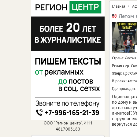
Главная
Аф
Летом 
Страна:
Россия
Режиссер:
Сол
Жанр:
Приклю
В ролях:
Алиса
Где проходит:
Одиннадцати
по дому и в
до начала у
лимитов!". 
с трудностям
ООО "Регион центр", ИНН
вернуться д
4817003180