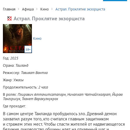
Главная
Афиша
Кино
Астрал. Проклятие экзорциста
Астрал. Проклятие экзорциста
Кино
18+
Год:
2025
Страна:
Таиланд
Режиссер:
Тавиват Вантха
Жанр:
Ужасы
Продолжительность:
2 часа
В ролях:
Пхиравич Аттачитсатапорн, Ничапхат Чатчайпхолрат, Йираю
Тангсрисук, Тханет Варакулнукрох
Где проходит:
В самом центре Таиланда пробудилось зло. Древний демон
захватил разум того, кто считался главным защитником
и стражем этих мест. Чтобы спасти жителей от надвигающегося
безумия, руководство общины идет на отчаянный шаг и