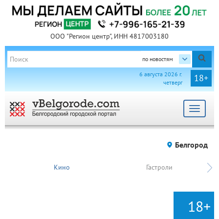
ООО "Регион центр", ИНН 4817003180
по новостям
6 августа 2026 г.
18+
четверг
Toggle
navigat
Белгород
Кино
Гастроли
18+