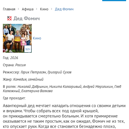
Главная
Афиша
Кино
Дед Фомич
Дед Фомич
Кино
12+
Год:
2026
Страна:
Россия
Режиссер:
Гарик Петросян, Григорий Сухов
Жанр:
Комедия, семейный
В ролях:
Николай Добрынин, Никита Кологривый, Андрей Мерзликин, Глеб
Калюжный, Екатерина Волкова
Где проходит:
Авантюрный дед мечтает наладить отношения со своими детьми
и внуками. Чтобы собрать всех под одной крышей,
он прикидывается смертельно больным. И хотя примирение
оказывается не таким простым, как он ожидал, Фомич не из тех,
кто опускает руки. Когда все становится безнадежно плохо,