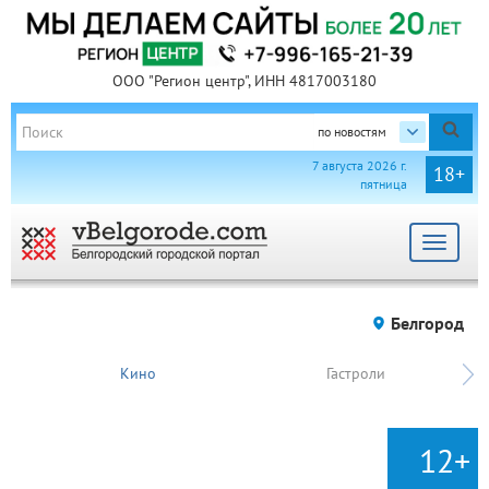
ООО "Регион центр", ИНН 4817003180
по новостям
7 августа 2026 г.
18+
пятница
Toggle
navigat
Белгород
Кино
Гастроли
12+