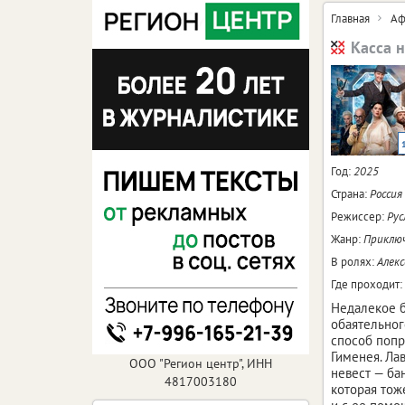
Главная
Аф
Касса 
Год:
2025
Страна:
Россия
Режиссер:
Рус
Жанр:
Приключ
В ролях:
Алекс
Где проходит:
Недалекое б
обаятельног
способ попр
Гименея. Ла
ООО "Регион центр", ИНН
невест — ба
4817003180
которая тож