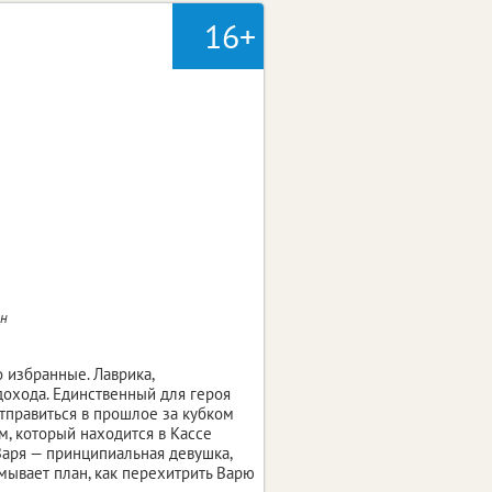
16+
ин
 избранные. Лаврика,
дохода. Единственный для героя
тправиться в прошлое за кубком
м, который находится в Кассе
Варя — принципиальная девушка,
мывает план, как перехитрить Варю