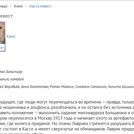
иша
Кино
Касса невест
невест
Кино
16+
лан Бальтцер
ения, комедия
ей Воробьёв, Анна Богомолова, Роман Маякин, Снежана Самохина, Никита Шишк
удущее, где люди могут перемещаться во времени — правда, только
о мошенника и альфонса, разоблачили, и он остался без источника 
авить положение — выполнить задание миллиардера Больцмана и о
врик переносится в Москву 1913 года и начинает охоту за артефакто
нке, где копится приданое. Но планы Лаврика стремится разрушить 
е состоит в Кассе и имеет сверхчутье на обманщиков. Лаврик приду