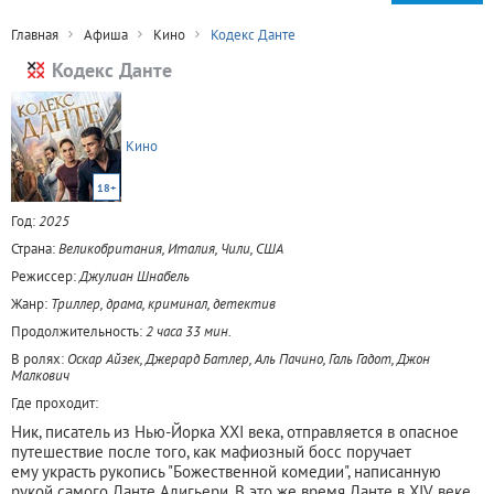
Главная
Афиша
Кино
Кодекс Данте
Кодекс Данте
Кино
18+
Год:
2025
Страна:
Великобритания, Италия, Чили, США
Режиссер:
Джулиан Шнабель
Жанр:
Триллер, драма, криминал, детектив
Продолжительность:
2 часа 33 мин.
В ролях:
Оскар Айзек, Джерард Батлер, Аль Пачино, Галь Гадот, Джон
Малкович
Где проходит:
Ник, писатель из Нью-Йорка XXI века, отправляется в опасное
путешествие после того, как мафиозный босс поручает
ему украсть рукопись "Божественной комедии", написанную
рукой самого Данте Алигьери. В это же время Данте в XIV веке