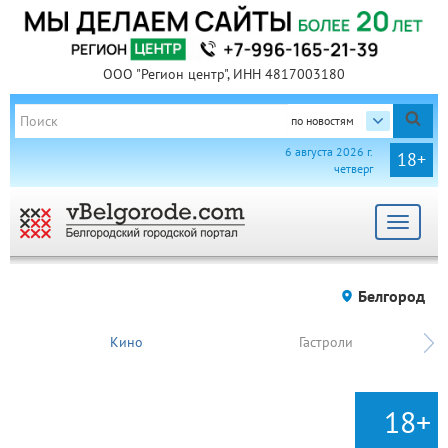
ООО "Регион центр", ИНН 4817003180
по новостям
6 августа 2026 г.
18+
четверг
Toggle
navigat
Белгород
Кино
Гастроли
18+