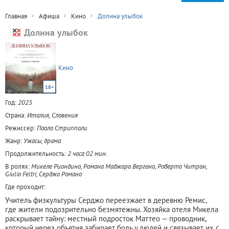
Главная
Афиша
Кино
Долина улыбок
Долина улыбок
Кино
18+
Год:
2025
Страна:
Италия, Словения
Режиссер:
Паоло Стрипполи
Жанр:
Ужасы, драма
Продолжительность:
2 часа 02 мин.
В ролях:
Микеле Риондино, Романа Маджора Вергано, Роберто Читран,
Giulio Feltri, Серджо Романо
Где проходит:
Учитель физкультуры Серджо переезжает в деревню Ремис,
где жители подозрительно безмятежны. Хозяйка отеля Микела
раскрывает тайну: местный подросток Маттео — проводник,
который через объятия забирает боль у людей и связывает их с