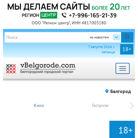
ООО "Регион центр", ИНН 4817003180
по новостям
7 августа 2026 г.
18+
пятница
Toggle
navigat
Белгород
Кино
Гастроли
18+