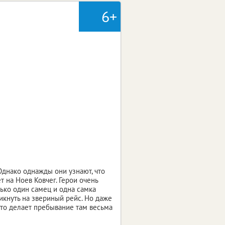
6+
Однако однажды они узнают, что
т на Ноев Ковчег. Герои очень
лько один самец и одна самка
кнуть на звериный рейс. Но даже
что делает пребывание там весьма