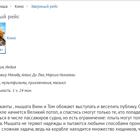
иша
Кино
Звериный рейс
ый рейс
Кино
6+
ия, Индия
жиу Мачаду, Алоис Ди Лео, Марсио Николози
, мультфильмы, приключения, мюзикл
ность:
1 ч. 24 мин.
канты , мышата Вини и Том обожают выступать и веселить публику. 
ле начнется Великий потоп, а спастись смогут только те, кто попаде
ться в числе пассажиров судна, но есть ограничение: плыть могут то
а. Мышата не теряют надежды и пытаются любыми способами прони
я сложная задача, ведь на корабле находится множество хищников, 