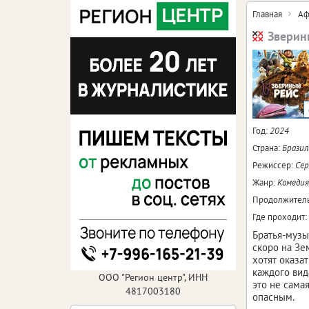
Главная
Аф
Зверин
Год:
2024
Страна:
Бразил
Режиссер:
Сер
Жанр:
Комедия
Продолжитель
Где проходит:
Братья-музы
скоро на Зем
хотят оказа
каждого вид
ООО "Регион центр", ИНН
это не сама
4817003180
опасным.