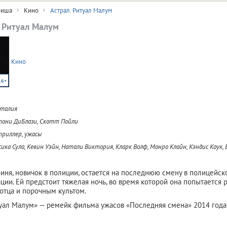
иша
Кино
Астрал. Ритуал Малум
. Ритуал Малум
Кино
16+
Италия
они ДиБлази, Скотт Пойли
триллер, ужасы
ика Сула, Кевин Уэйн, Натали Виктория, Кларк Волф, Монро Клайн, Кэндис Коук, 
оиня, новичок в полиции, остается на последнюю смену в полицейск
ации. Ей предстоит тяжелая ночь, во время которой она попытается 
отца и порочным культом.
туал Малум» — ремейк фильма ужасов «Последняя смена» 2014 года