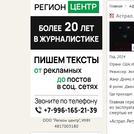
Главная
Аф
Астрал
Год:
2024
Страна:
США, 
Режиссер:
Энт
Жанр:
Драма, 
В ролях:
Джесс
Где проходит:
Главная гер
из эксплуат
смертью ее 
ООО "Регион центр", ИНН
«Астрал. Ри
4817003180