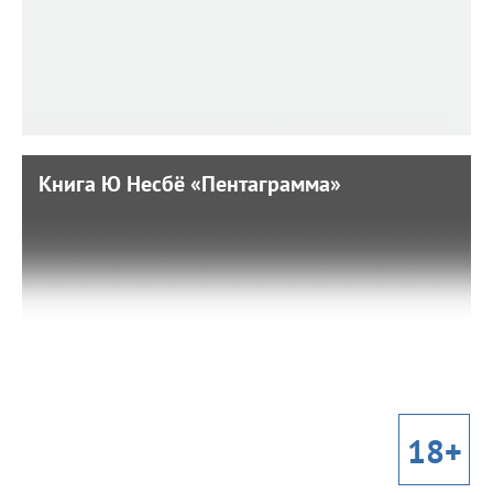
Книга Ю Несбё «Пентаграмма»
Книга Ю Несбё «Пентаграмма»
20 сентября 2022 г. 14:31
Будем откровенны: не у всех получается логично
рассуждать даже будучи в трезвом виде. А если человек
может расследовать преступление и при этом
периодически пить - его навыки достойны восхищения.
18+