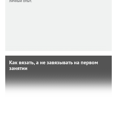
личный опыт.
Как вязать, а не завязывать на первом
Как вязать, а не завязывать на первом
занятии
занятии
10 января 2023 г. 15:33
Подобрали несколько простых советов, а также мнение
мастериц. Расскажем о подходящих материалах,
стоимости и сложностях работы.