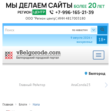
ООО "Регион центр", ИНН 4817003180
по новостям
9 августа 2026 г.
18+
воскресенье
Toggle
navigat
Белгород
Главный РеАктор
AnaConda23
Главная
Блоги
Nana