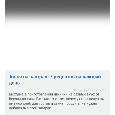
4 ноября 2022 г. 14:59
Простые правила, благодаря которым получится не
только сохранить средства, но и помочь природе.
Тосты на завтрак: 7 рецептов на каждый
день
28 октября 2022 г. 14:27
Быстрые в приготовлении начинки на разный вкус: от
бекона до киви. Расскажем о том, почему стоит покупать
именно хлеб для тостов и какие продукты не нужно
добавлять в свой завтрак.