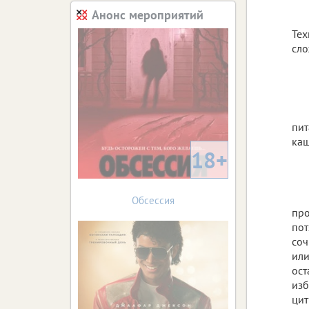
Анонс мероприятий
Тех
сло
пит
каш
18+
Обсессия
про
пот
соч
или
ост
изб
цит