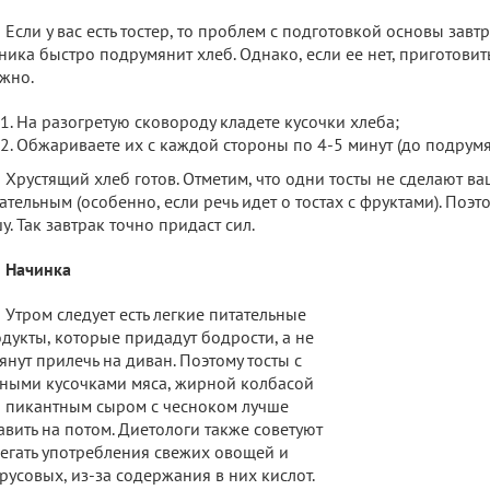
Если у вас есть тостер, то проблем с подготовкой основы завтр
ника быстро подрумянит хлеб. Однако, если ее нет, приготовит
жно.
На разогретую сковороду кладете кусочки хлеба;
Обжариваете их с каждой стороны по 4-5 минут (до подрумя
Хрустящий хлеб готов. Отметим, что одни тосты не сделают в
ательным (особенно, если речь идет о тостах с фруктами). Поэт
у. Так завтрак точно придаст сил.
Начинка
Утром следует есть легкие питательные
дукты, которые придадут бодрости, а не
янут прилечь на диван. Поэтому тосты с
ными кусочками мяса, жирной колбасой
 пикантным сыром с чесноком лучше
авить на потом. Диетологи также советуют
егать употребления свежих овощей и
русовых, из-за содержания в них кислот.