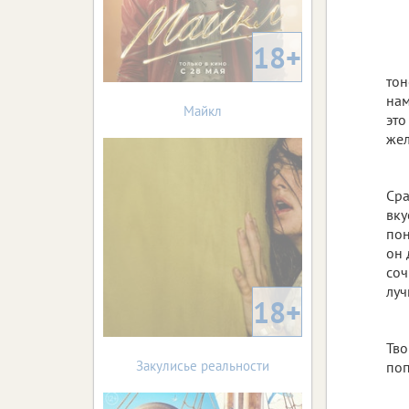
18+
тон
нам
Майкл
это
жел
Сра
вку
пон
он 
соч
луч
18+
Тво
Закулисье реальности
поп