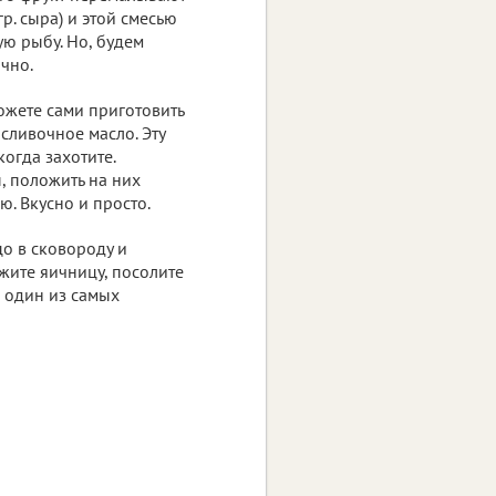
р. сыра) и этой смесью
ую рыбу. Но, будем
чно.
ожете сами приготовить
 сливочное масло. Эту
когда захотите.
ы, положить на них
. Вкусно и просто.
цо в сковороду и
ожите яичницу, посолите
о один из самых