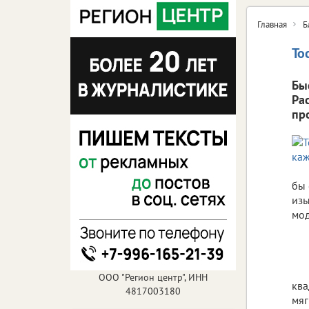
Главная
Б
То
Бы
Ра
пр
бы 
изы
мод
ООО "Регион центр", ИНН
ква
4817003180
мяг