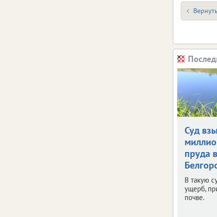
Вернуть
Послед
Суд взы
миллио
пруда 
Белгор
В такую с
ущерб, п
почве.