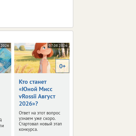
.2026
07.08.2026
0+
Кто станет
«Юной Мисс
vRossii Август
2026»?
Ответ на этот вопрос
узнаем уже скоро.
й
Стартовал новый этап
ли
конкурса.