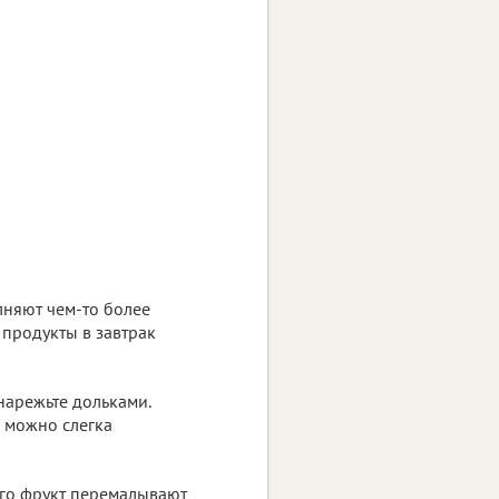
лняют чем-то более
 продукты в завтрак
нарежьте дольками.
о можно слегка
ого фрукт перемалывают