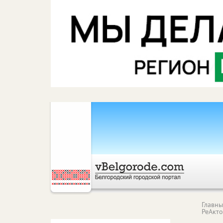
Главн
РеАкт