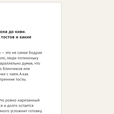
она до киви.
 тостов и какие
 — это не самая бодрая
ило, люди потихоньку
параллельно думая, что
ию блинчиков или
е с чаем. А как
тренние тосты.
 Это ровно нарезанный
я и долго остается
много усложнит готовку.