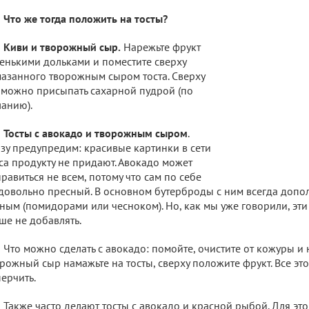
Что же тогда положить на тосты?
Киви и творожный сыр.
Нарежьте фрукт
енькими дольками и поместите сверху
азанного творожным сыром тоста. Сверху
 можно присыпать сахарной пудрой (по
анию).
Тосты с авокадо и творожным сыром
.
зу предупредим: красивые картинки в сети
са продукту не придают. Авокадо может
равиться не всем, потому что сам по себе
довольно пресный. В основном бутерброды с ним всегда допо
ным (помидорами или чесноком). Но, как мы уже говорили, эти
ше не добавлять.
Что можно сделать с авокадо: помойте, очистите от кожуры и 
рожный сыр намажьте на тосты, сверху положите фрукт. Все эт
ерчить.
Также часто делают тосты с авокадо и красной рыбой. Для эт