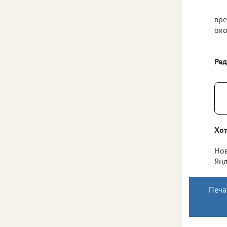
вре
око
Ре
Хот
Нов
Янд
Печа