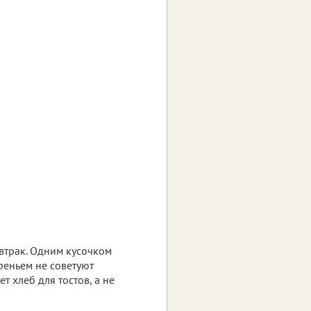
автрак. Одним кусочком
ареньем не советуют
т хлеб для тостов, а не