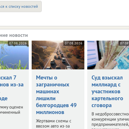
ся к списку новостей
ние новости
07.08.2026
07.08.2026
07.08
скал 7
Мечты о
Суд взыскал
нов из-за
заграничных
миллиард с
в
машинах
участников
оде
лишили
картельного
белгородцев 49
сговора
умму оценен
миллионов
ричиненный
В недобросовестно
конкуренции уличи
Жертвами схемы с
предпринимателей,
ввозом авто из-за