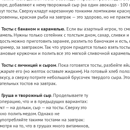
юре, добавляют к нему творожный сыр (на один авокадо - 100 г
ут тосты. Сверху кладут нарезанную тонкими ломтиками красн
ровенны, красная рыба на завтрак — это здорово, но не практи
Тосты с бананом и карамелью.
Если вы азартный игрок, то см
амель. Нужны только сотейник с толстым дном, сахар, сливки и
дость можно приготовить заранее, разлить по баночкам и есть, 
ример, за завтраком. Так что утром придется только взять тост
ановые кружочки и полить все это мягкой сливочной карамелью
Тосты с яичницей и сыром
. Пока готовятся тосты, разбейте яй
жарьте его (но желток оставьте жидким). На готовый хлеб пол
вкусу, а сверху потрите небольшой брусочек твердого сыра. Эт
ательных тостов на завтрак.
Груша и творожный сыр
. Проделываете ту
операцию, что и в предыдущих вариантах:
кт — на дольки, сыр — на тосты. Сверху это
но полить медом. Однако не
употребляйте такими тостами на завтрак:
мотря на то, что в грушах много витаминов,