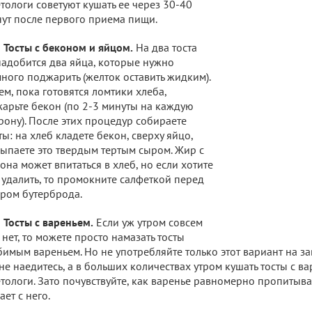
тологи советуют кушать ее через 30-40
ут после первого приема пищи.
Тосты с беконом и яйцом.
На два тоста
адобится два яйца, которые нужно
ного поджарить (желток оставить жидким).
ем, пока готовятся ломтики хлеба,
арьте бекон (по 2-3 минуты на каждую
рону). После этих процедур собираете
ты: на хлеб кладете бекон, сверху яйцо,
ыпаете это твердым тертым сыром. Жир с
она может впитаться в хлеб, но если хотите
 удалить, то промокните салфеткой перед
ром бутерброда.
Тосты с вареньем.
Если уж утром совсем
 нет, то можете просто намазать тосты
имым вареньем. Но не употребляйте только этот вариант на з
не наедитесь, а в больших количествах утром кушать тосты с в
тологи. Зато почувствуйте, как варенье равномерно пропитывае
ает с него.