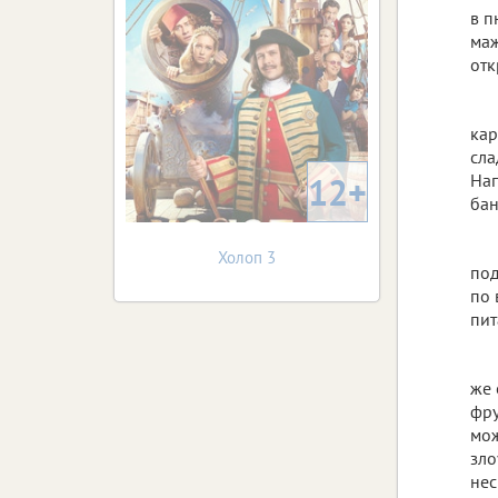
в п
маж
отк
кар
сла
12+
Нап
бан
Холоп 3
под
по 
пит
же 
фру
мож
зло
нес