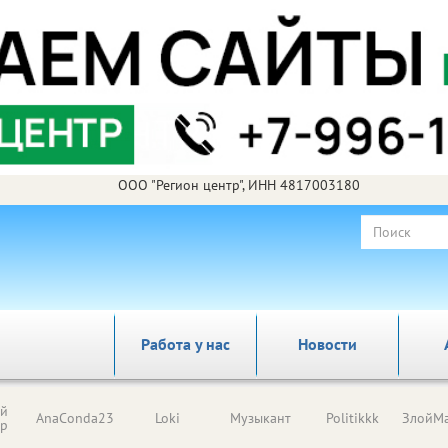
ООО "Регион центр", ИНН 4817003180
Работа у нас
Новости
ый
AnaConda23
Loki
Музыкант
Politikkk
ЗлойМа
ор