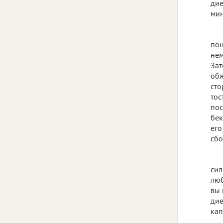
дие
мин
пон
нем
Зат
обж
сто
тос
пос
бек
его
сбо
сил
люб
вы 
дие
кап