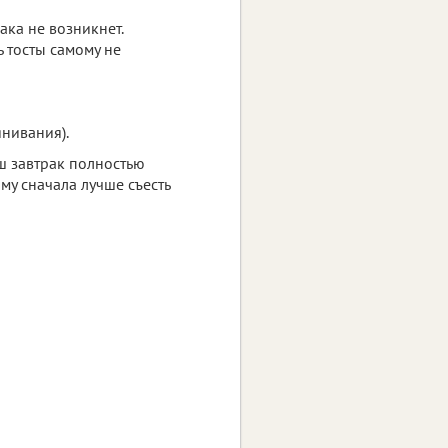
ака не возникнет.
ь тосты самому не
нивания).
аш завтрак полностью
ому сначала лучше съесть