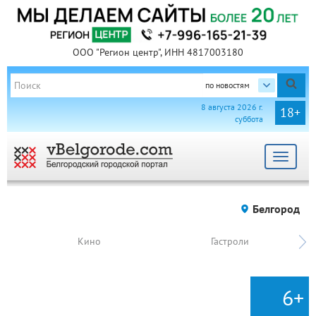
ООО "Регион центр", ИНН 4817003180
по новостям
8 августа 2026 г.
18+
суббота
Toggle
navigat
Белгород
Кино
Гастроли
6+