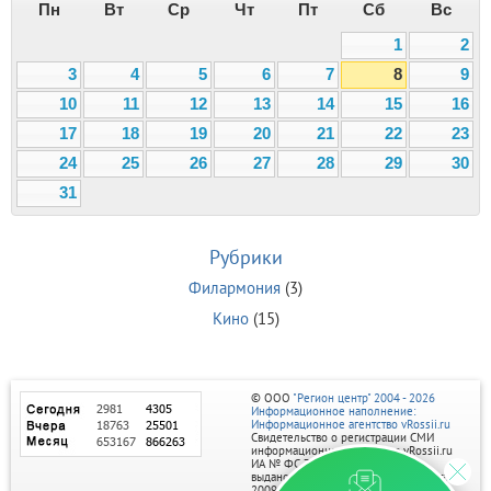
Пн
Вт
Ср
Чт
Пт
Сб
Вс
1
2
3
4
5
6
7
8
9
10
11
12
13
14
15
16
17
18
19
20
21
22
23
24
25
26
27
28
29
30
31
Рубрики
Филармония
(3)
Кино
(15)
© ООО
"Регион центр" 2004 - 2026
Информационное наполнение:
Информационное агентство vRossii.ru
Свидетельство о регистрации СМИ
информационного агентства vRossii.ru
ИА № ФС 77‑35502
выдано РОСКОМНАДЗОРом 04 марта
2009г.