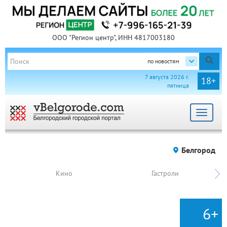
ООО "Регион центр", ИНН 4817003180
по новостям
7 августа 2026 г.
18+
пятница
Toggle
navigat
Белгород
Кино
Гастроли
6+