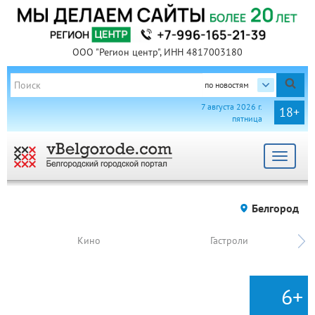
ООО "Регион центр", ИНН 4817003180
по новостям
7 августа 2026 г.
18+
пятница
Toggle
navigat
Белгород
Кино
Гастроли
6+