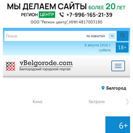
ООО "Регион центр", ИНН 4817003180
по новостям
8 августа 2026 г.
18+
суббота
Toggle
navigat
Белгород
Кино
Гастроли
6+