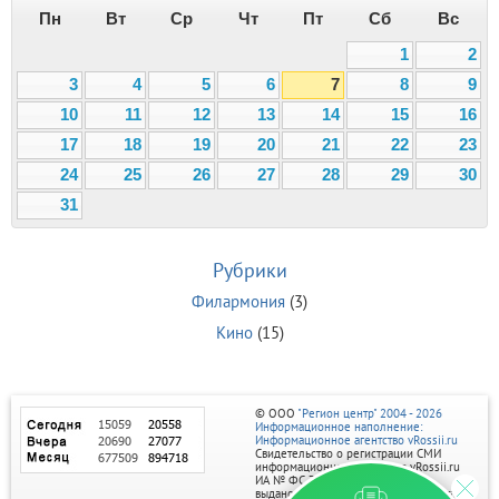
Пн
Вт
Ср
Чт
Пт
Сб
Вс
1
2
3
4
5
6
7
8
9
10
11
12
13
14
15
16
17
18
19
20
21
22
23
24
25
26
27
28
29
30
31
Рубрики
Филармония
(3)
Кино
(15)
© ООО
"Регион центр" 2004 - 2026
Информационное наполнение:
Информационное агентство vRossii.ru
Свидетельство о регистрации СМИ
информационного агентства vRossii.ru
ИА № ФС 77‑35502
выдано РОСКОМНАДЗОРом 04 марта