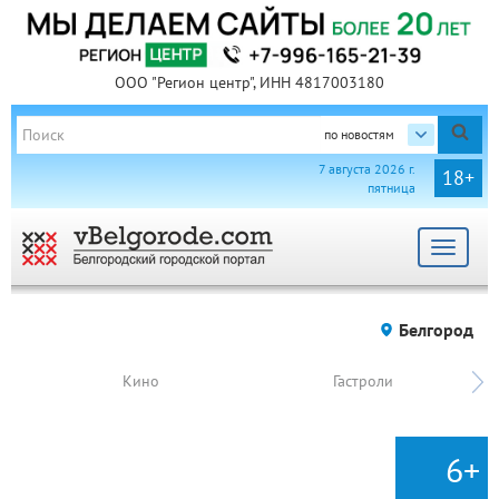
ООО "Регион центр", ИНН 4817003180
по новостям
7 августа 2026 г.
18+
пятница
Toggle
navigat
Белгород
Кино
Гастроли
6+