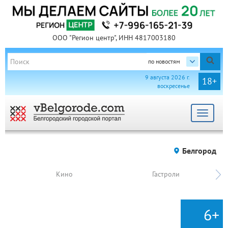
ООО "Регион центр", ИНН 4817003180
по новостям
9 августа 2026 г.
18+
воскресенье
Toggle
navigat
Белгород
Кино
Гастроли
6+