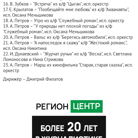
16. В. Зубков – "Встреча" из к/ф "Цыган", исп. оркестр
17. Е. Крылатов – "Пообещайте мне любовь" из к/ф "Акванавты",
исп. Оксана Меньшикова
18. А. Петров – Утро из к/ф "Служебный роман", исп. оркестр
19. А. Петров – "У природы нет плохой погоды" из к/ф
"Служебный роман", исп. Оксана Меньшикова
20. А. Петров – Вальс из к/ф "Берегись автомобиля", исп. оркестр
21. А. Петров – "А напоследок я скажу" к/ф "Жестокий романс",
исп. Оксана Никитина
22. И. Дунаевский – "Журчат ручьи" из к/ф "Весна", исп. Светлана
Ломоносова и Нина Стрижова
23. А. Петров – Марш из кинофильма "Старая, старая сказка", исп.
оркестр
Дирижёр – Дмитрий Филатов