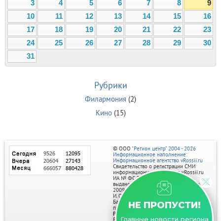
3
4
5
6
7
8
9
10
11
12
13
14
15
16
17
18
19
20
21
22
23
24
25
26
27
28
29
30
31
Рубрики
Филармония
(2)
Кино
(15)
© ООО
"Регион центр" 2004 - 2026
Информационное наполнение:
Информационное агентство vRossii.ru
Свидетельство о регистрации СМИ
информационного агентства vRossii.ru
ИА № ФС 77‑35502
выдано РОСКОМНАДЗОРом 04 марта
2009г.
И. О. Главного редактора Нарыков А. Н.
Баннеры на портале размещаются на
НЕ ПРОПУСТИ!
правах рекламы.
Реклама на портале:
Главные новости региона
Рекламное агентство "Умный маркетинг"