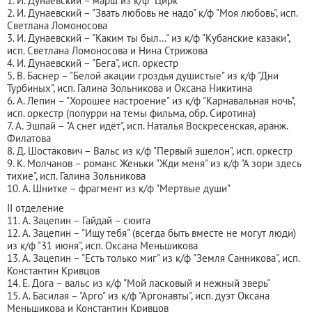
1. И. Дунаевский – марш из к/ф "Цирк"
2. И. Дунаевский – "Звать любовь не надо" к/ф "Моя любовь", исп.
Светлана Ломоносова
3. И. Дунаевский – "Каким ты был…" из к/ф "Кубанские казаки",
исп. Светлана Ломоносова и Нина Стрижова
4. И. Дунаевский – "Бега", исп. оркестр
5. В. Баснер – "Белой акации гроздья душистые" из к/ф "Дни
Турбиных", исп. Галина Зольникова и Оксана Никитина
6. А. Лепин – "Хорошее настроение" из к/ф "Карнавальная ночь",
исп. оркестр (попурри на темы фильма, обр. Сиротина)
7. А. Эшпай – "А снег идёт", исп. Наталья Воскресенская, аранж.
Филатова
8. Д. Шостакович – Вальс из к/ф "Первый эшелон", исп. оркестр
9. К. Молчанов – романс Женьки "Жди меня" из к/ф "А зори здесь
тихие", исп. Галина Зольникова
10. А. Шнитке – фрагмент из к/ф "Мертвые души"
II отделение
11. А. Зацепин – Гайдай – сюита
12. А. Зацепин – "Ищу тебя" (всегда быть вместе не могут люди)
из к/ф "31 июня", исп. Оксана Меньшикова
13. А. Зацепин – "Есть только миг" из к/ф "Земля Санникова", исп.
Константин Кривцов
14. Е. Дога – вальс из к/ф "Мой ласковый и нежный зверь"
15. А. Басилая – "Арго" из к/ф "Аргонавты", исп. дуэт Оксана
Меньшикова и Константин Кривцов