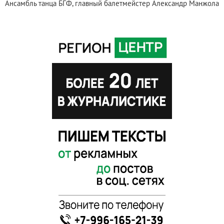
Ансамбль танца БГФ, главный балетмейстер Александр Манжола