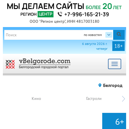
ООО "Регион центр", ИНН 4817003180
по новостям
6 августа 2026 г.
18+
четверг
Toggle
navigat
Белгород
Кино
Гастроли
6+