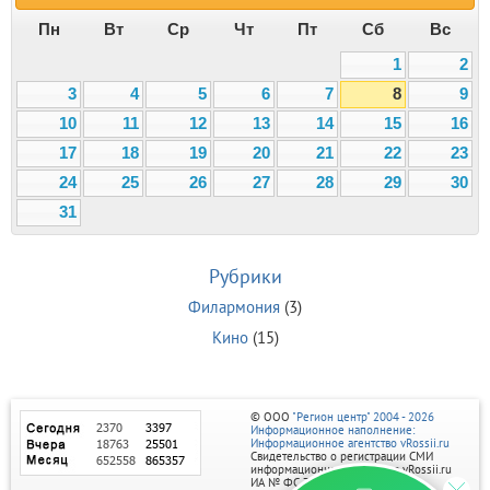
Пн
Вт
Ср
Чт
Пт
Сб
Вс
1
2
3
4
5
6
7
8
9
10
11
12
13
14
15
16
17
18
19
20
21
22
23
24
25
26
27
28
29
30
31
Рубрики
Филармония
(3)
Кино
(15)
© ООО
"Регион центр" 2004 - 2026
Информационное наполнение:
Информационное агентство vRossii.ru
Свидетельство о регистрации СМИ
информационного агентства vRossii.ru
ИА № ФС 77‑35502