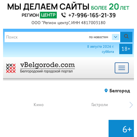
ООО "Регион центр", ИНН 4817003180
по новостям
8 августа 2026 г.
18+
суббота
Toggle
navigat
Белгород
Кино
Гастроли
6+